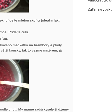
Vánoční cukro
Zatím nevozko
k, přidejte mletou skořici (ideální fakt
ce. Přidejte cukr.
rfixu.
takového mačkátko na brambory a plody
větší kousky, tak to vezme mixérem, já
 podle chuti. My máme radši kyselejší džemy,