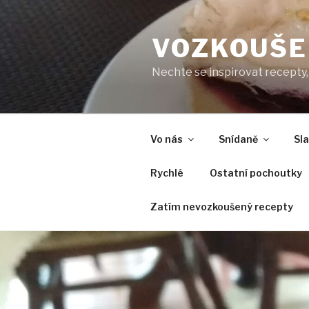
Přejít
k
VOZKOUŠE
obsahu
webu
Nechte se inspirovat recepty, 
Vo nás
Snídaně
Sl
Rychlé
Ostatní pochoutky
Zatím nevozkoušený recepty