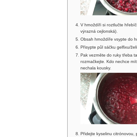
V hmoždíři si roztlučte hřebíče
výrazná cejlonská).
Obsah hmoždíře vsypte do hrn
Přisypte půl sáčku gelfixu/želí
Pak vezměte do ruky třeba 
rozmačkejte. Kdo nechce mít 
nechala kousky.
Přidejte kyselinu citrónovou,