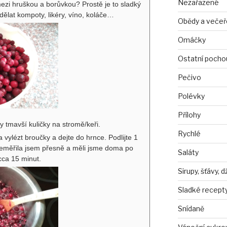
Nezařazené
mezi hruškou a borůvkou? Prostě je to sladký
 dělat kompoty, likéry, víno, koláče…
Obědy a večeř
Omáčky
Ostatní pocho
Pečivo
Polévky
Přílohy
y tmavší kuličky na stromě/keři.
Rychlé
a vylézt broučky a dejte do hrnce. Podlijte 1
Neměřila jsem přesně a měli jsme doma po
Saláty
cca 15 minut.
Sirupy, šťávy, 
Sladké recept
Snídaně