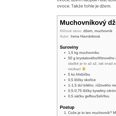
ovoce. Takže tohle je džem.
Muchovníkový d
Klíčové slovo:
džem, muchovník
Autor:
Irena Havránková
Suroviny
1,5
kg
muchovníku
50
g
krystalového/třtinového
sladké je to až až, tak snad
nezkazí
5
ks
hřebíčku
0,5
lžičky
skořice
1-1,5
dcl
bílého, růžového n
0,5-0,75
lžičky
kyseliny citró
0,5
sáčku
gelfixu/želírfixu
Postup
Cože je to ten muchovník? Mu