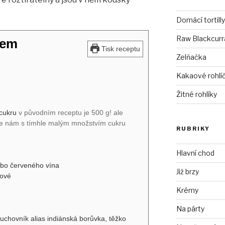
Domácí tortilly
Raw Blackcurra
žem
Tisk receptu
Zelňačka
Kakaové rohlí
Žitné rohlíky
 cukru
v původním receptu je 500 g! ale
 se nám s tímhle malým množstvím cukru
RUBRIKY
Hlavní chod
ebo červeného vína
Již brzy
nové
Krémy
Na párty
chovník alias indiánská borůvka, těžko