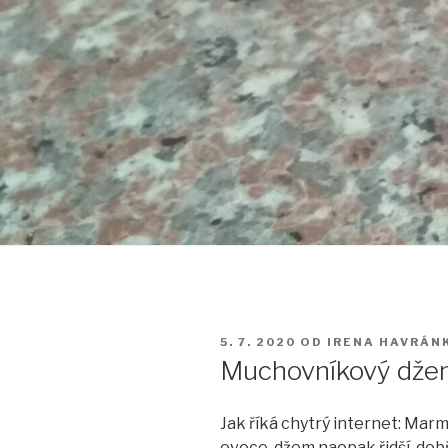
PUBLIKOVÁNO
5. 7. 2020
OD
IRENA HAVRÁN
Muchovníkový dž
Jak říká chytrý internet: Marm
ovoce, džem naopak řidší, dob