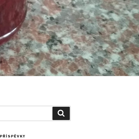
Hledání
 PŘÍSPĚVKY