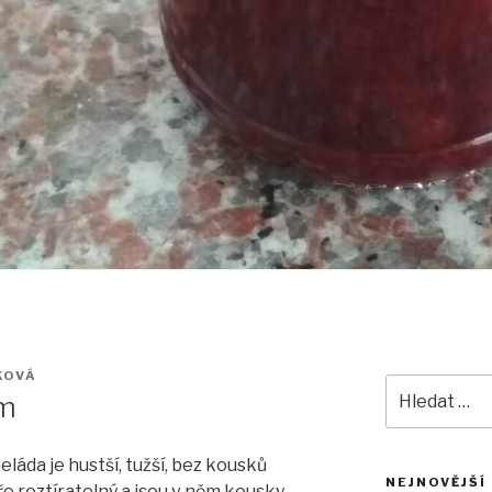
KOVÁ
Hledat:
em
eláda je hustší, tužší, bez kousků
NEJNOVĚJŠÍ
ře roztíratelný a jsou v něm kousky