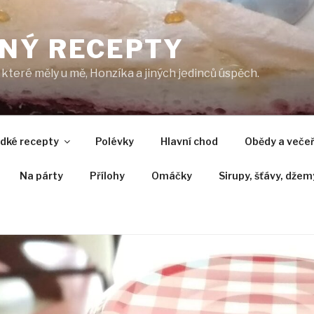
NÝ RECEPTY
které měly u mě, Honzíka a jiných jedinců úspěch.
adké recepty
Polévky
Hlavní chod
Obědy a veče
Na párty
Přílohy
Omáčky
Sirupy, šťávy, džem