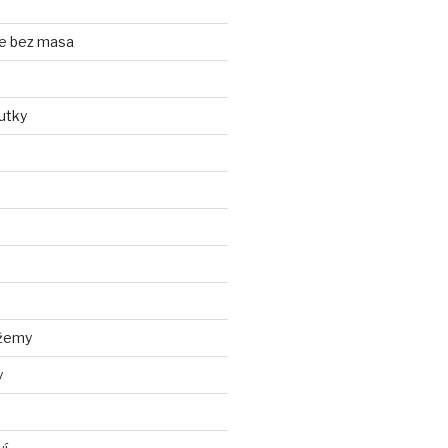
e bez masa
utky
džemy
y