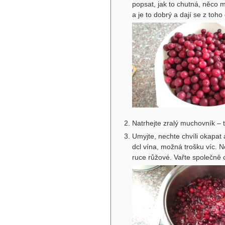
popsat, jak to chutná, něco 
a je to dobrý a dají se z toho
Natrhejte zralý muchovník – t
Umyjte, nechte chvíli okapat 
dcl vína, možná trošku víc. 
ruce růžové. Vařte společně 