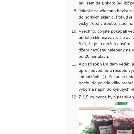
tak jsem dala skoro 3/4 lžičk
Jakmile se všechno hezky spo
do horkých sklenic. Pokud je 
víčky třeba v troubě, stačí n
Všechno, co jste pokapali ved
budete sklenici zavírat. Zaví
říká, že je to možná pověra 
džem nezůstal nalepený na ví
po 20 minutách.
A příští rok vám dám vědět, 
oproti původnímu receptu vyš
jednotkách :-)). Pokud je ted
trochu do povidel díky hřebíč
výborná náplň do kynutých b
Z 1,5 kg ovoce bylo pět sklen