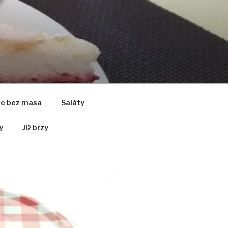
ře bez masa
Saláty
y
Již brzy