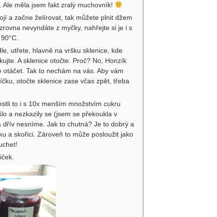
y. Ale měla jsem fakt zralý muchovník!
jí a začne želírovat, tak můžete plnit džem
zrovna nevyndáte z myčky, nahřejte si je i s
a 90°C.
le, utřete, hlavně na vršku sklenice, kde
čkujte. A sklenice otočte. Proč? No, Honzík
je otáčet. Tak to nechám na vás. Aby vám
čku, otočte sklenice zase včas zpět, třeba
jestli to i s 10x menším množstvím cukru
lo a nezkazily se (jsem se překoukla v
a dřív nesníme. Jak to chutná? Je to dobrý a
ku a skořici. Zároveň to může posloužit jako
uchet!
iček.