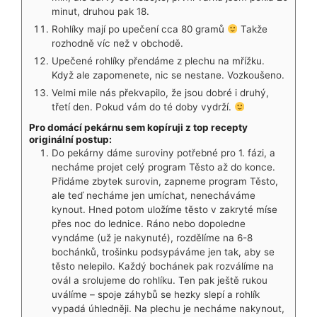
minut, druhou pak 18.
Rohlíky mají po upečení cca 80 gramů
Takže
rozhodně víc než v obchodě.
Upečené rohlíky přendáme z plechu na mřížku.
Když ale zapomenete, nic se nestane. Vozkoušeno.
Velmi mile nás překvapilo, že jsou dobré i druhý,
třetí den. Pokud vám do té doby vydrží.
Pro domácí pekárnu sem kopíruji z top recepty
originální postup:
Do pekárny dáme suroviny potřebné pro 1. fázi, a
necháme projet celý program Těsto až do konce.
Přidáme zbytek surovin, zapneme program Těsto,
ale teď necháme jen umíchat, nenecháváme
kynout. Hned potom uložíme těsto v zakryté míse
přes noc do lednice. Ráno nebo dopoledne
vyndáme (už je nakynuté), rozdělíme na 6-8
bochánků, trošinku podsypáváme jen tak, aby se
těsto nelepilo. Každý bochánek pak rozválíme na
ovál a srolujeme do rohlíku. Ten pak ještě rukou
uválíme – spoje záhybů se hezky slepí a rohlík
vypadá úhledněji. Na plechu je necháme nakynout,