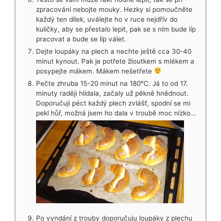
zpracování nebojte mouky. Hezky si pomoučněte
každý ten dílek, uválejte ho v ruce nejdřív do
kuličky, aby se přestalo lepit, pak se s ním bude líp
pracovat a bude se líp válet.
Dejte loupáky na plech a nechte ještě cca 30-40
minut kynout. Pak je potřete žloutkem s mlékem a
posypejte mákem. Mákem nešetřete
Pečte zhruba 15-20 minut na 180°C. Já to od 17.
minuty raději hlídala, začaly už pěkně hnědnout.
Doporučuji péct každý plech zvlášť, spodní se mi
pekl hůř, možná jsem ho dala v troubě moc nízko…
Po vyndání z trouby doporučuju loupáky z plechu