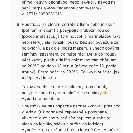
přímo Petry videonávod, nebo jakýkoliv návod na
netu:
https://www.facebook.com/watch/?
v=257143958630816
Houstičky na plechu potřete bílkem nebo mlékem
(potírám mlékem) a posypejte hrubozrnnou solí
(pokud máte rádi, já to u housek s marmeládou fakt
nepreferuji, ale Honzík housky bez soli považuje za
poloviční), a pak dle libosti mákem, slunečnicovými
semínky, sezamem, co máte rádi. Dejte do trouby
péct každý plech zvlášť s dolním-horním ohřevem
na 200°C po dobu 12 minut (někdo peče 10, podle
trouby). Petra peče na 230°C. Tak vyzkoušejte, jak
to lépe vyjde vám.
Takový hack: nemáte-li, jako my, doma mák,
posypte houstičky normálně chia semínky
Vypadá to podobně.
Houstičky se dají případně nechat kynout i přes noc
v lednici (už normálně zapletené a posypané,
přikryjte je ze shora pečícím papírem a zabalte
plech do igelitky/sáčku a strčte do lednice).
Vypečete je pak ráno a budou krásně čerstvoučké.