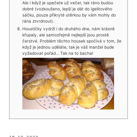
Ale i když je upečete už večer, tak ráno budou
dobré (vozkoušeno, lepší je dát do igelitového
sáčku, pouze přikryté utěrkou by vám mohly do
rána ztvrdnout).
Houstičky vydrží i do druhého dne, nám krásně
křupaly, ale samozřejmě nejlepší jsou prostě
čerstvé. Problém těchto housek spočívá v tom, že
když je jednou uděláte, tak je váš manžel bude
vyžadovat pořád… Tak na to bacha!
PUBLIKOVÁNO
18. 10. 2020