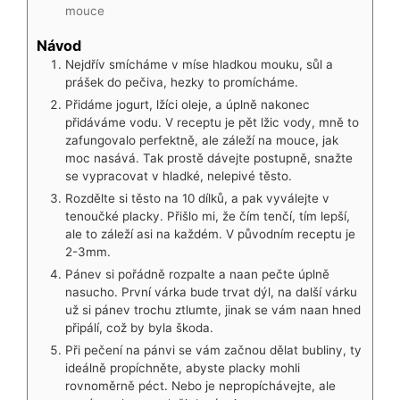
mouce
Návod
Nejdřív smícháme v míse hladkou mouku, sůl a
prášek do pečiva, hezky to promícháme.
Přidáme jogurt, lžíci oleje, a úplně nakonec
přidáváme vodu. V receptu je pět lžic vody, mně to
zafungovalo perfektně, ale záleží na mouce, jak
moc nasává. Tak prostě dávejte postupně, snažte
se vypracovat v hladké, nelepivé těsto.
Rozdělte si těsto na 10 dílků, a pak vyválejte v
tenoučké placky. Přišlo mi, že čím tenčí, tím lepší,
ale to záleží asi na každém. V původním receptu je
2-3mm.
Pánev si pořádně rozpalte a naan pečte úplně
nasucho. První várka bude trvat dýl, na další várku
už si pánev trochu ztlumte, jinak se vám naan hned
připálí, což by byla škoda.
Při pečení na pánvi se vám začnou dělat bubliny, ty
ideálně propíchněte, abyste placky mohli
rovnoměrně péct. Nebo je nepropíchávejte, ale