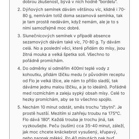
dobrou zkušenost, bývá v nich hodně "bordelu".
Dýňových semínek dávám většinou víc, klidně i 70-
80 g, nemívám totiž doma sezamová semínka, tak
je tam prostě nedávám, když nemám, ale je to s
nimi samozřejmě moc dobré.
Slunečnicových semínek v případě absence
sezamových dávám také víc, 70-80 g. Ty dávám
celá. No a poslední věci, které přidám do mísy, jsou
žitná mouka a velká špetka soli. Všechno to
pořádně promíchám.
Do odměrky si odměřím 400ml teplé vody z
kohoutku, přidám lžičku medu (v původním receptu
od Flo je velká lžíce, ale nám to přišlo sladší, tak
dáváme jednu malou lžičku, a je to ideální). Pořádně
med rozmíchám a zaleju sypký obsah mísy. Celé to
hezky promíchám, aby se to všechno spojilo.
Nechám 10 minut odstát, směs trochu "zbytní". Je
prostě hustší. Mezitím si zahřeju troubu na 175°C.
Flo dává 180°. Každá trouba je trochu jiná, tak
vyzkoušejte. Peču (suším) cca 35-40 minut, záleží,
jak moc chcete knäckebrot vysušený, křupavý,
nebo naopak měkký. Po 40 minutách pak buď