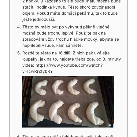
2 hoďky, u každého to ale bude jinak, možná bude
stačit i hodinka kynutí. Těsto skoro zdvojnásobí
objem. Pokud máte domácí pekárnu, tak to bude
ještě jednodušší.
Těsto by mělo být po vykynutí pěkně vláčné,
možná bude trochu lepivé. Použijte pak na
zpracování vždy trochu hladké mouky, abyste se
nepřilepili všude, kam sáhnete.
Rozdělte těsto na 16 dílů. Z nich pak uválejte
loupáky, jak na to, najdete třeba zde, od 3. minuty
videa: https://www.youtube.com/watch?
v=IcwRrZfybRY
Těsto se vám může fakt hodně lepit, tak se při