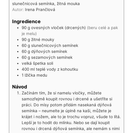
slunečnicová semínka, žitná mouka
Autor:
Irena Prančlová
Ingredience
90
g
ovesných vloček (drcených)
(beru celé a pak
je melu)
90
g
žitné mouky
60
g
slunečnicových semínek
60
g
dýňových semínek
60
g
sezamových semínek
velká špetka soli
400
ml
teplé vody z kohoutku
1
lžička
medu
Návod
Začínám tím, že si namelu vločky, můžete
samozřejmě koupit rovnou i drcené a ušetříte si
práci. Do mísy potom přidám nasekaná dýňová
semínka – neumelte je úplně na kaši, můžete je
krájet i nožem, ale to je trochu vopruz, všude to lítá.
Lepší je to hodit do mlínku. Nebo se dají koupit
rovnou i drcená dýňová semínka, ale nemám s nimi