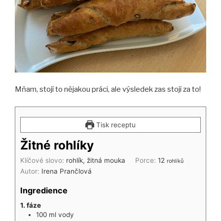
Mňam, stojí to nějakou práci, ale výsledek zas stojí za to!
Tisk receptu
Žitné rohlíky
Klíčové slovo:
rohlík, žitná mouka
Porce:
12
rohlíků
Autor:
Irena Prančlová
Ingredience
1. fáze
100
ml
vody