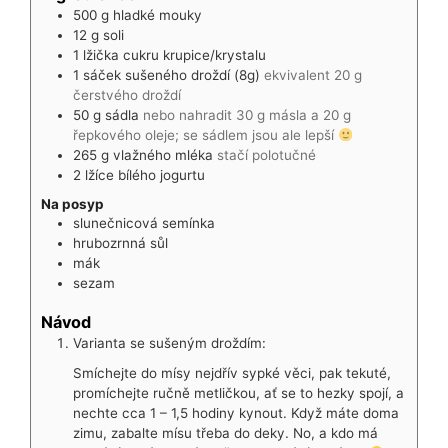
500
g
hladké mouky
12
g
soli
1
lžička
cukru krupice/krystalu
1
sáček
sušeného droždí (8g)
ekvivalent 20 g
čerstvého droždí
50
g
sádla
nebo nahradit 30 g másla a 20 g
řepkového oleje; se sádlem jsou ale lepší
265
g
vlažného mléka
stačí polotučné
2
lžíce
bílého jogurtu
Na posyp
slunečnicová semínka
hrubozrnná sůl
mák
sezam
Návod
Varianta se sušeným droždím:
Smíchejte do mísy nejdřív sypké věci, pak tekuté,
promíchejte ručně metličkou, ať se to hezky spojí, a
nechte cca 1 – 1,5 hodiny kynout. Když máte doma
zimu, zabalte mísu třeba do deky. No, a kdo má