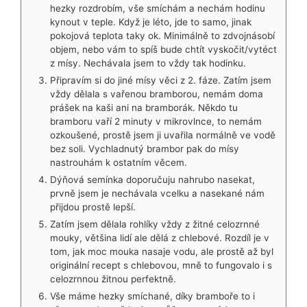
hezky rozdrobím, vše smíchám a nechám hodinu
kynout v teple. Když je léto, jde to samo, jinak
pokojová teplota taky ok. Minimálně to zdvojnásobí
objem, nebo vám to spíš bude chtít vyskočit/vytéct
z mísy. Nechávala jsem to vždy tak hodinku.
Připravím si do jiné mísy věci z 2. fáze. Zatím jsem
vždy dělala s vařenou bramborou, nemám doma
prášek na kaši ani na bramborák. Někdo tu
bramboru vaří 2 minuty v mikrovlnce, to nemám
ozkoušené, prostě jsem ji uvařila normálně ve vodě
bez soli. Vychladnutý brambor pak do mísy
nastrouhám k ostatním věcem.
Dýňová semínka doporučuju nahrubo nasekat,
prvně jsem je nechávala vcelku a nasekané nám
přijdou prostě lepší.
Zatím jsem dělala rohlíky vždy z žitné celozrnné
mouky, většina lidí ale dělá z chlebové. Rozdíl je v
tom, jak moc mouka nasaje vodu, ale prostě až byl
originální recept s chlebovou, mně to fungovalo i s
celozrnnou žitnou perfektně.
Vše máme hezky smíchané, díky bramboře to i