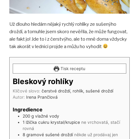
Už dlouho hledám nějaký rychlý rohlíky ze sušenýho
droždí, a tomuhle jsem skoro nevěřila, že může fungovat,
ale fakt jo! Jde to i z čerstvýho, ale to mně doma vždycky
tak akorát v lednici projde a můžu ho vyhodit
Tisk receptu
Bleskový rohlíky
Klíčové slovo:
čerstvé droždí, rohlík, sušené droždí
Autor:
Irena Prančlová
Ingredience
200
g
vlažné vody
1
lžička
cukru krystal/krupice
ne vrchovatá, stačí
rovná
8
gramové
sušené droždí
někde už prodávaj jen