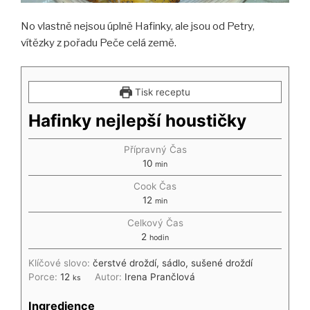
No vlastně nejsou úplně Hafinky, ale jsou od Petry,
vítězky z pořadu Peče celá země.
Tisk receptu
Hafinky nejlepší houstičky
Přípravný Čas
10
min
Cook Čas
12
min
Celkový Čas
2
hodin
Klíčové slovo:
čerstvé droždí, sádlo, sušené droždí
Porce:
12
Autor:
Irena Prančlová
ks
Ingredience