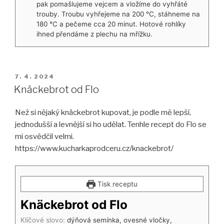
pak pomašlujeme vejcem a vložíme do vyhřáté
trouby. Troubu vyhřejeme na 200 °C, stáhneme na
180 °C a pečeme cca 20 minut. Hotové rohlíky
ihned přendáme z plechu na mřížku.
PUBLIKOVÁNO
7. 4. 2024
Knäckebrot od Flo
Než si nějaký knäckebrot kupovat, je podle mě lepší,
jednodušší a levnější si ho udělat. Tenhle recept do Flo se
mi osvědčil velmi.
https://www.kucharkaprodceru.cz/knackebrot/
Tisk receptu
Knäckebrot od Flo
Klíčové slovo:
dýňová semínka, ovesné vločky,