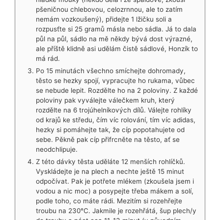
pšeničnou chlebovou, celozrnnou, ale to zatím
nemám vozkoušený), přidejte 1 lžičku soli a
rozpusťte si 25 gramů másla nebo sádla. Já to dala
půl na půl, sádlo na mě někdy bývá dost výrazné,
ale příště klidně asi udělám čistě sádlové, Honzík to
má rád.
Po 15 minutách všechno smíchejte dohromady,
těsto se hezky spojí, vypracujte ho rukama, vůbec
se nebude lepit. Rozdělte ho na 2 poloviny. Z každé
poloviny pak vyválejte válečkem kruh, který
rozdělte na 6 trojúhelníkových dílů. Válejte rohlíky
od krajů ke středu, čím víc rolování, tím víc adidas,
hezky si pomáhejte tak, že cíp popotahujete od
sebe. Pěkně pak cíp přifrcněte na těsto, ať se
neodchlipuje.
Z této dávky těsta uděláte 12 menších rohlíčků.
Vyskládejte je na plech a nechte ještě 15 minut
odpočívat. Pak je potřete mlékem (zkoušela jsem i
vodou a nic moc) a posypejte třeba mákem a solí,
podle toho, co máte rádi. Mezitím si rozehřejte
troubu na 230°C. Jakmile je rozehřátá, šup plech/y