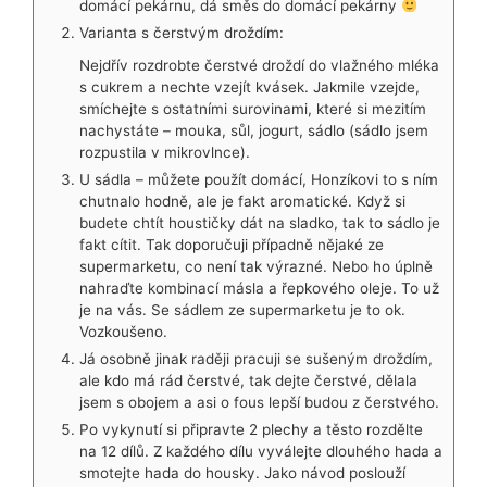
domácí pekárnu, dá směs do domácí pekárny
Varianta s čerstvým droždím:
Nejdřív rozdrobte čerstvé droždí do vlažného mléka
s cukrem a nechte vzejít kvásek. Jakmile vzejde,
smíchejte s ostatními surovinami, které si mezitím
nachystáte – mouka, sůl, jogurt, sádlo (sádlo jsem
rozpustila v mikrovlnce).
U sádla – můžete použít domácí, Honzíkovi to s ním
chutnalo hodně, ale je fakt aromatické. Když si
budete chtít houstičky dát na sladko, tak to sádlo je
fakt cítit. Tak doporučuji případně nějaké ze
supermarketu, co není tak výrazné. Nebo ho úplně
nahraďte kombinací másla a řepkového oleje. To už
je na vás. Se sádlem ze supermarketu je to ok.
Vozkoušeno.
Já osobně jinak raději pracuji se sušeným droždím,
ale kdo má rád čerstvé, tak dejte čerstvé, dělala
jsem s obojem a asi o fous lepší budou z čerstvého.
Po vykynutí si připravte 2 plechy a těsto rozdělte
na 12 dílů. Z každého dílu vyválejte dlouhého hada a
smotejte hada do housky. Jako návod poslouží