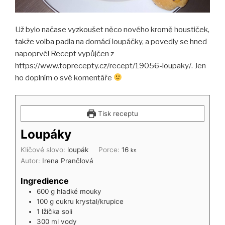
Už bylo načase vyzkoušet něco nového kromě houstiček,
takže volba padla na domácí loupáčky, a povedly se hned
napoprvé! Recept vypůjčen z
https://www.toprecepty.cz/recept/19056-loupaky/. Jen
ho doplním o své komentáře
Tisk receptu
Loupáky
Klíčové slovo:
loupák
Porce:
16
ks
Autor:
Irena Prančlová
Ingredience
600
g
hladké mouky
100
g
cukru krystal/krupice
1
lžička
soli
300
ml
vody