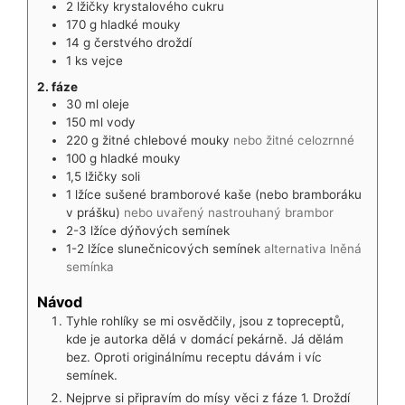
2
lžičky
krystalového cukru
170
g
hladké mouky
14
g
čerstvého droždí
1
ks
vejce
2. fáze
30
ml
oleje
150
ml
vody
220
g
žitné chlebové mouky
nebo žitné celozrnné
100
g
hladké mouky
1,5
lžičky
soli
1
lžíce
sušené bramborové kaše (nebo bramboráku
v prášku)
nebo uvařený nastrouhaný brambor
2-3
lžíce
dýňových semínek
1-2
lžíce
slunečnicových semínek
alternativa lněná
semínka
Návod
Tyhle rohlíky se mi osvědčily, jsou z topreceptů,
kde je autorka dělá v domácí pekárně. Já dělám
bez. Oproti originálnímu receptu dávám i víc
semínek.
Nejprve si připravím do mísy věci z fáze 1. Droždí