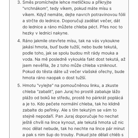
Směs promíchejte lehce metličkou a přikryjte
"vrchnákom", tedy víkem, pokud máte mísu s
víkem. Když nemáte, dejte navrch potravinovou fólii
a strčte do lednice. Doporučuji zadělat večer, dát
do lednice a ráno můžete chleba péct. Přes noc to
hezky v lednici nakyne.
Ráno jakmile otevřete mísu, tak na vás vykoukne
jakási hmota, buď bude tužší, nebo bude tekutá,
podle toho, jak se spolu budou mít rády mouka a
voda. Na mě posledně vykoukla fakt dost tekutá, až
jsem nevěřila, že z toho může chleba vzniknout.
Pokud do těsta dáte už večer vlašské ořechy, bude
hmota ráno naopak o dost tužší.
Hmotu "vylejte" na pomoučněnou linku, a zkuste
chleba "zabalit", pan Juraj ho prostě zabaluje lážo
plážo od boků ke středu, prostě ho párkrát poplácá
a je to. Kdo pečete normální chleba, tak ho klidně
zabalte do peřinky. Ale s tím tekutým se vám to
stejně nepodaří. Pan Juraj doporučuje ho nechat
ještě chvíli na lince kynout, ale tekutá hmota už nic
moc dělat nebude, tak ho nechte na lince pár minut
a pak s nim šup do trouby. Pokud jste dělali chléb s