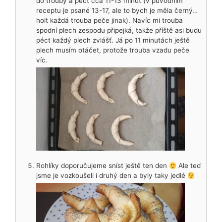
do trouby a péct cca 11-13 minut (v původním
receptu je psané 13-17, ale to bych je měla černý…
holt každá trouba peče jinak). Navíc mi trouba
spodní plech zespodu připejká, takže příště asi budu
péct každý plech zvlášť. Já po 11 minutách ještě
plech musím otáčet, protože trouba vzadu peče
víc.
Rohlíky doporučujeme sníst ještě ten den
Ale teď
jsme je vozkoušeli i druhý den a byly taky jedlé