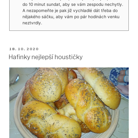
do 10 minut sundat, aby se vám zespodu nechytly.
A nezapomeňte je pak již vychladlé dát třeba do
nějakého sáčku, aby vám po pár hodinách venku
neztvrdly.
PUBLIKOVÁNO
18. 10. 2020
Hafinky nejlepší houstičky