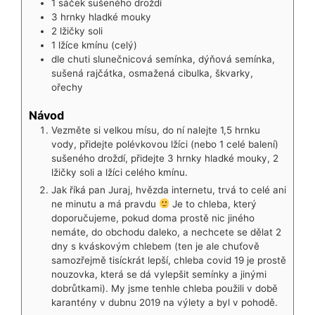
1
sáček
sušeného droždí
3
hrnky
hladké mouky
2
lžičky
soli
1
lžíce
kmínu (celý)
dle chuti slunečnicová semínka, dýňová semínka,
sušená rajčátka, osmažená cibulka, škvarky,
ořechy
Návod
Vezměte si velkou mísu, do ní nalejte 1,5 hrnku
vody, přidejte polévkovou lžíci (nebo 1 celé balení)
sušeného droždí, přidejte 3 hrnky hladké mouky, 2
lžičky soli a lžíci celého kmínu.
Jak říká pan Juraj, hvězda internetu, trvá to celé ani
ne minutu a má pravdu
Je to chleba, který
doporučujeme, pokud doma prostě nic jiného
nemáte, do obchodu daleko, a nechcete se dělat 2
dny s kváskovým chlebem (ten je ale chuťově
samozřejmě tisíckrát lepší, chleba covid 19 je prostě
nouzovka, která se dá vylepšit semínky a jinými
dobrůtkami). My jsme tenhle chleba použili v době
karantény v dubnu 2019 na výlety a byl v pohodě.