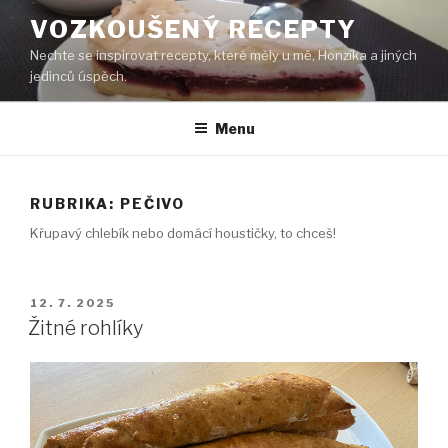
Přejít
VOZKOUŠENÝ RECEPTY
k
Nechte se inspirovat recepty, které měly u mě, Honzíka a jiných
obsahu
jedinců úspěch.
webu
Menu
RUBRIKA:
PEČIVO
Křupavý chlebík nebo domácí houstičky, to chceš!
PUBLIKOVÁNO
12. 7. 2025
Žitné rohlíky