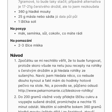
7gramové, to bude taky stačit; případně alternativa
je 17-21g čerstvého droždí, ale to jsem nezkoušela
360
g
hladké mouky
25
g
másla nebo sádla
já dala půl půl
1
lžička
soli
Na posyp
mák, semínka, sůl, cokoliv, co máte rádi
Na pomazání
2-3
lžíce
mléka
Návod
Zpočátku se mi nechtělo věřit, že to bude fungovat,
protože skoro všude na netu jsou recepty na rohlíky
s čerstvým droždím a já hledala rohlíky ze
sušenýho. Navíc jsem hledala něco, co nebude
dlouho kynout a fakt mám do hodinky hotové
pečivo na stole. No, a povedlo se, půjčeno odsud:
http://www.pekarnomanie.cz/bleskove-rohliky/
Do 200 gramů vlažné vody přidejte lžičku cukru a
vsypejte sušené droždí, promíchejte a nechte 15
minut odstát. Mezitím si odměřte bokem 360 gramů
hladké mouky (někdo dělá i ze špaldové, zkouší