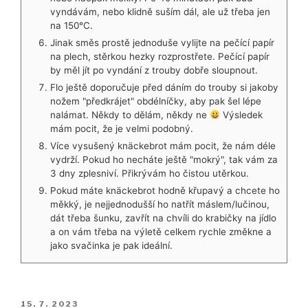
vyndávám, nebo klidně suším dál, ale už třeba jen
na 150°C.
Jinak směs prostě jednoduše vylijte na pečící papír
na plech, stěrkou hezky rozprostřete. Pečící papír
by měl jít po vyndání z trouby dobře sloupnout.
Flo ještě doporučuje před dáním do trouby si jakoby
nožem "předkrájet" obdélníčky, aby pak šel lépe
nalámat. Někdy to dělám, někdy ne
Výsledek
mám pocit, že je velmi podobný.
Více vysušený knäckebrot mám pocit, že nám déle
vydrží. Pokud ho necháte ještě "mokrý", tak vám za
3 dny zplesniví. Přikrývám ho čistou utěrkou.
Pokud máte knäckebrot hodně křupavý a chcete ho
měkký, je nejjednodušší ho natřít máslem/lučinou,
dát třeba šunku, zavřít na chvíli do krabičky na jídlo
a on vám třeba na výletě celkem rychle změkne a
jako svačinka je pak ideální.
PUBLIKOVÁNO
15. 7. 2023