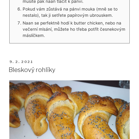
musíte pak naan tlačit k pánvi.
Pokud vám zůstává na pánvi mouka (mně se to
nestalo), tak ji setřete papírovým ubrouskem.
Naan se perfektně hodí k butter chicken, nebo na
večerní mlsání, můžete ho třeba potřít česnekovým
máslíčkem.
PUBLIKOVÁNO
9. 2. 2021
Bleskový rohlíky