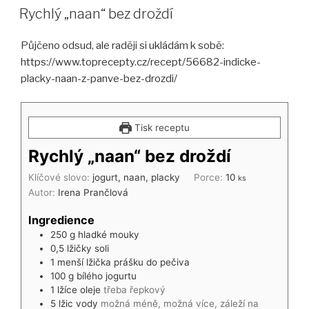
Rychlý „naan“ bez droždí
Půjčeno odsud, ale raději si ukládám k sobě:
https://www.toprecepty.cz/recept/56682-indicke-
placky-naan-z-panve-bez-drozdi/
Tisk receptu
Rychlý „naan“ bez droždí
Klíčové slovo:
jogurt, naan, placky
Porce:
10
ks
Autor:
Irena Prančlová
Ingredience
250
g
hladké mouky
0,5
lžičky
soli
1
menší
lžička prášku do pečiva
100
g
bílého jogurtu
1
lžíce
oleje
třeba řepkový
5
lžic
vody
možná méně, možná více, záleží na