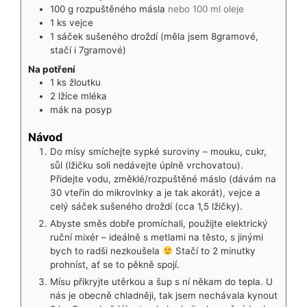
100
g
rozpuštěného másla
nebo 100 ml oleje
1
ks
vejce
1
sáček
sušeného droždí (měla jsem 8gramové,
stačí i 7gramové)
Na potření
1
ks
žloutku
2
lžíce
mléka
mák na posyp
Návod
Do mísy smíchejte sypké suroviny – mouku, cukr,
sůl (lžičku soli nedávejte úplně vrchovatou).
Přidejte vodu, změklé/rozpuštěné máslo (dávám na
30 vteřin do mikrovlnky a je tak akorát), vejce a
celý sáček sušeného droždí (cca 1,5 lžičky).
Abyste směs dobře promíchali, použijte elektrický
ruční mixér – ideálně s metlami na těsto, s jinými
bych to radši nezkoušela
Stačí to 2 minutky
prohníst, ať se to pěkně spojí.
Mísu přikryjte utěrkou a šup s ní někam do tepla. U
nás je obecně chladněji, tak jsem nechávala kynout