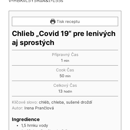
v=HBKvL5Y5RuA&t=155s
Tisk receptu
Chlieb „Covid 19“ pre lenivých
aj sprostých
Přípravný Čas
1
min
Cook Čas
50
min
Celkový Čas
13
hodin
Klíčové slovo:
chléb, chleba, sušené droždí
Autor:
Irena Prančlová
Ingredience
1,5
hrnku
vody