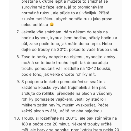
přestane ukrutně lepit a můžete to smíchat se
surovinami z fáze jedna, já to promíchávám
normálně rukou, ale půjde to asi všelijak. Příště
zkusím metličkou, abych neměla ruku jako prase
celou od těsta
Jakmile vše smíchám, dám někam do tepla na
hodinu kynout, kynula jsem hodinu, někdy hodinu a
půl, zase podle toho, jak máte doma teplo. Nebo
dejte do trouby na 30°C, pokud to vaše trouba umí.
Zase to hezky nabyde na objemu, vyndejte z mísy,
možná se to bude trochu lepit, tak doporučuju
trochu pomoučnit vál, rozdělte na 10-12 kousků,
podle toho, jak velké chcete rohlíky mít.
S podporou lehkého pomoučnění se snažte z
každého kousku vyválet trojúhelník a ten pak
srolujte do rohlíku, přendejte na plech a všechny
rohlíky pomazejte vajíčkem. Jestli by stačilo i
mlékem zatím nevím, musím vyzkoušet. Pečte
každý plech zvlášť, určitě ne oba najednou.
Troubu si rozehřejte na 200°C, ale pak stáhněte na
180 a pečte cca 20 minut. Některé trouby určitě
míň, ale barvy se nebojte, první várku jsem pekla 20