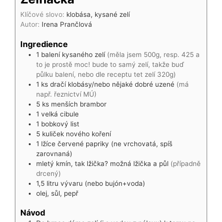
Klíčové slovo:
klobása, kysané zelí
Autor:
Irena Prančlová
Ingredience
1
balení
kysaného zelí
(měla jsem 500g, resp. 425 a
to je prostě moc! bude to samý zelí, takže buď
půlku balení, nebo dle receptu tet zelí 320g)
1
ks
dračí klobásy/nebo nějaké dobré uzené
(má
např. řeznictví MÚ)
5
ks
menších brambor
1
velká
cibule
1
bobkový list
5
kuliček
nového koření
1
lžíce
červené papriky (ne vrchovatá, spíš
zarovnaná)
mletý kmín, tak lžička? možná lžička a půl
(případně
drcený)
1,5
litru
vývaru (nebo bujón+voda)
olej, sůl, pepř
Návod