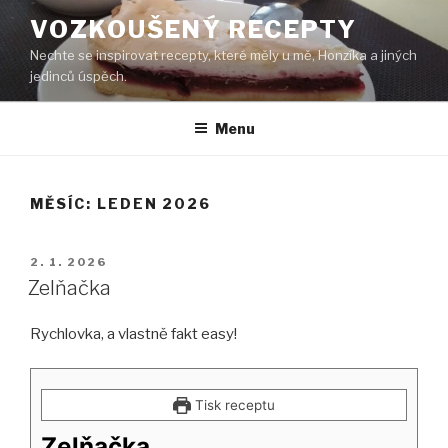
Přejít
VOZKOUŠENÝ RECEPTY
k
Nechte se inspirovat recepty, které měly u mě, Honzíka a jiných
obsahu
jedinců úspěch.
webu
Menu
MĚSÍC:
LEDEN 2026
PUBLIKOVÁNO
2. 1. 2026
Zelňačka
Rychlovka, a vlastně fakt easy!
Tisk receptu
Zelňačka