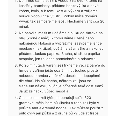
Do hrnce dáme zelí (i s vodou z nálevu) k tomu na
kostičky brambory, přidáme bobkový list a nové
koření, kmín, a k tomu kostku vývaru a zalijeme
horkou vodou cca 1,5 litru. Pokud máte domácí
vývar, tak samozřejmě lepší. Necháme vařit cca 20
minut.
Na pánvi si mezitím uděláme cibulku do zlatova na
oleji (klidně oliváč), k tomu dáme uzené nebo
nakrájenou klobásu a vypražíme, zasypeme lehce
moukou (max lžíce), uděláme zásmažku a nakonec
přidáme sladkou papriku. Bacha, sladkou papriku
nespalte, jen to lehce promíchněte a odstavte.
Po 20 minutách vaření zelí frkneme věci z pánve do
hrnce a vaříme ještě cca 5 minut (dokud prostě
nebudou brambory měkké), dosolíme, dopepřímě
dle chuti. Na sůl bacha, některá zelí jsou ve
slanějším nálevu, bujón je případně také dost slaný.
Já už zelňačku vůbec nesolila.
Co se balení zelí týče, doporučuji spíše 320
gramové, měla jsem půlkilovku a toho zelí bylo v
polívce fakt extrémně hodně.. Tak můžete použít z
půlkilovky jen půlku a z druhé půlky udělat třeba