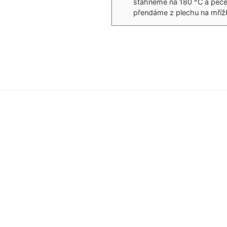
stáhneme na 180 °C a peče
přendáme z plechu na mříž