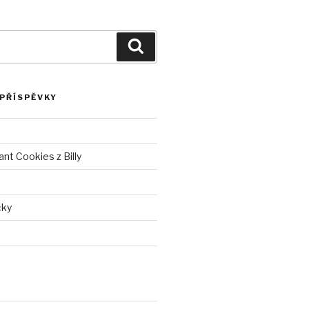
Hledání
 PŘÍSPĚVKY
nt Cookies z Billy
čky