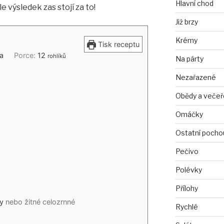
Hlavní chod
e výsledek zas stojí za to!
Již brzy
Krémy
Tisk receptu
ka
Porce:
12
rohlíků
Na párty
Nezařazené
Obědy a večeř
Omáčky
Ostatní pocho
Pečivo
Polévky
Přílohy
y
nebo žitné celozrnné
Rychlé