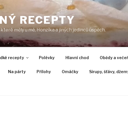
NÝ RECEPTY
které měly u mě, Honzíka a jiných jedinců úspěch.
adké recepty
Polévky
Hlavní chod
Obědy a veče
Na párty
Přílohy
Omáčky
Sirupy, šťávy, džem