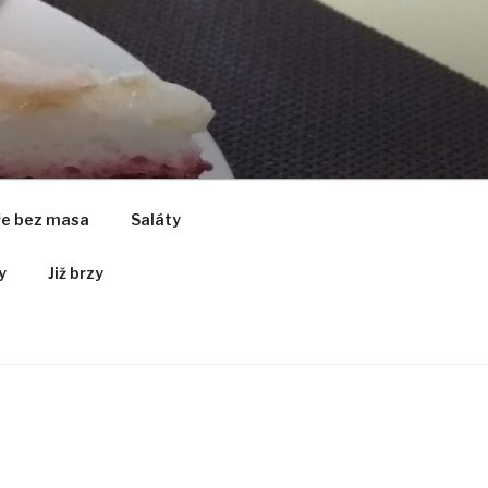
ře bez masa
Saláty
y
Již brzy