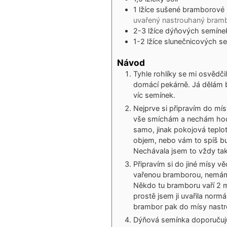
1
lžíce
sušené bramborové 
uvařený nastrouhaný bram
2-3
lžíce
dýňových semíne
1-2
lžíce
slunečnicových s
Návod
Tyhle rohlíky se mi osvědčil
domácí pekárně. Já dělám b
víc semínek.
Nejprve si připravím do mís
vše smíchám a nechám hodin
samo, jinak pokojová teplo
objem, nebo vám to spíš bu
Nechávala jsem to vždy tak
Připravím si do jiné mísy vě
vařenou bramborou, nemám
Někdo tu bramboru vaří 2 
prostě jsem ji uvařila norm
brambor pak do mísy nast
Dýňová semínka doporučuju