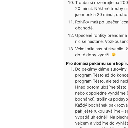
Troubu si rozehřejte na 200
20 minut. Některé trouby urč
jsem pekla 20 minut, druho
Rohlíky mají po upečení c
obchodě.
Upečené rohlíky přendáme 
nic se nestane. Vozkoušeno
Velmi mile nás překvapilo, 
do té doby vydrží.
Pro domácí pekárnu sem kopíruj
Do pekárny dáme suroviny p
program Těsto až do konce
program Těsto, ale teď ne
Hned potom uložíme těsto v
nebo dopoledne vyndáme (u
bochánků, trošinku podsypá
Každý bochánek pak rozválí
pak ještě rukou uválíme – s
vypadá úhledněji. Na plec
vejcem a vložíme do vyhřát