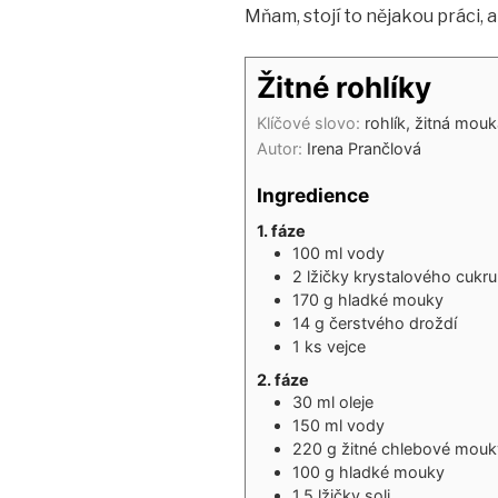
Mňam, stojí to nějakou práci, al
Žitné rohlíky
Klíčové slovo:
rohlík, žitná mou
Autor:
Irena Prančlová
Ingredience
1. fáze
100
ml
vody
2
lžičky
krystalového cukru
170
g
hladké mouky
14
g
čerstvého droždí
1
ks
vejce
2. fáze
30
ml
oleje
150
ml
vody
220
g
žitné chlebové mouk
100
g
hladké mouky
1,5
lžičky
soli