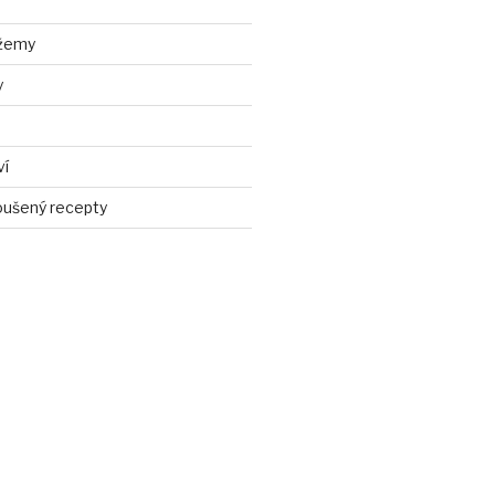
džemy
y
ví
ušený recepty