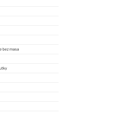
e bez masa
utky