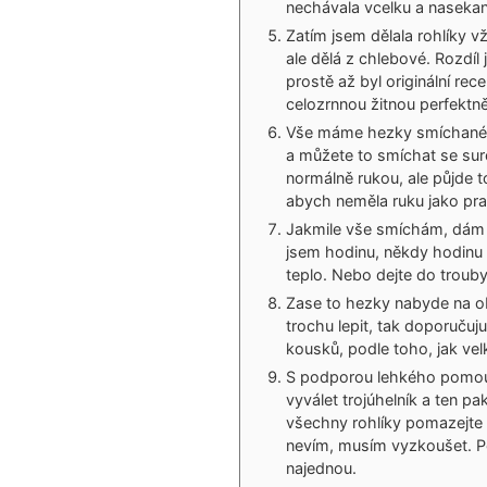
nechávala vcelku a nasekan
Zatím jsem dělala rohlíky vž
ale dělá z chlebové. Rozdíl
prostě až byl originální re
celozrnnou žitnou perfektně
Vše máme hezky smíchané, d
a můžete to smíchat se sur
normálně rukou, ale půjde to
abych neměla ruku jako pra
Jakmile vše smíchám, dám 
jsem hodinu, někdy hodinu 
teplo. Nebo dejte do troub
Zase to hezky nabyde na o
trochu lepit, tak doporučuj
kousků, podle toho, jak vel
S podporou lehkého pomou
vyválet trojúhelník a ten pa
všechny rohlíky pomazejte v
nevím, musím vyzkoušet. Pe
najednou.