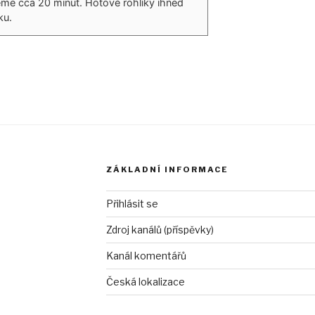
me cca 20 minut. Hotové rohlíky ihned
ku.
ZÁKLADNÍ INFORMACE
Přihlásit se
Zdroj kanálů (příspěvky)
Kanál komentářů
Česká lokalizace