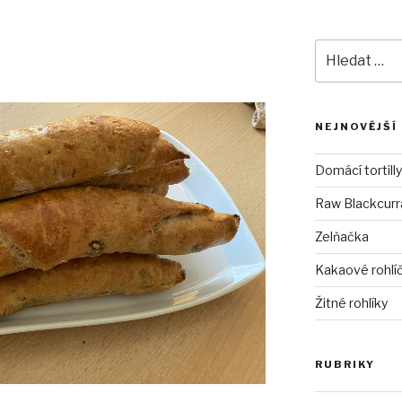
Hledat:
NEJNOVĚJŠÍ
Domácí tortilly
Raw Blackcurra
Zelňačka
Kakaové rohlí
Žitné rohlíky
RUBRIKY