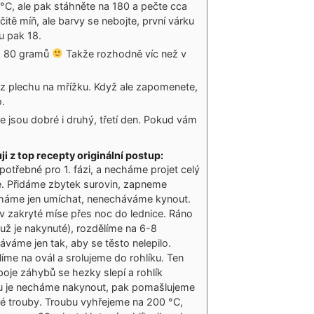
°C, ale pak stáhněte na 180 a pečte cca
itě míň, ale barvy se nebojte, první várku
u pak 18.
ca 80 gramů
Takže rozhodně víc než v
z plechu na mřížku. Když ale zapomenete,
.
že jsou dobré i druhý, třetí den. Pokud vám
i z top recepty originální postup:
otřebné pro 1. fázi, a necháme projet celý
. Přidáme zbytek surovin, zapneme
cháme jen umíchat, nenecháváme kynout.
 zakryté míse přes noc do lednice. Ráno
ž je nakynuté), rozdělíme na 6-8
váme jen tak, aby se těsto nelepilo.
me na ovál a srolujeme do rohlíku. Ten
poje záhybů se hezky slepí a rohlík
hu je necháme nakynout, pak pomašlujeme
é trouby. Troubu vyhřejeme na 200 °C,