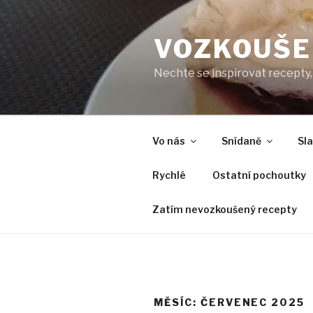
Přejít
k
VOZKOUŠE
obsahu
webu
Nechte se inspirovat recepty, 
Vo nás
Snídaně
Sl
Rychlé
Ostatní pochoutky
Zatím nevozkoušený recepty
MĚSÍC:
ČERVENEC 2025