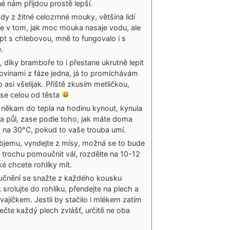
é nám přijdou prostě lepší.
dy z žitné celozrnné mouky, většina lidí
 je v tom, jak moc mouka nasaje vodu, ale
cept s chlebovou, mně to fungovalo i s
.
íky bramboře to i přestane ukrutně lepit
ovinami z fáze jedna, já to promíchávám
 asi všelijak. Příště zkusím metličkou,
se celou od těsta
někam do tepla na hodinu kynout, kynula
a půl, zase podle toho, jak máte doma
y na 30°C, pokud to vaše trouba umí.
bjemu, vyndejte z mísy, možná se to bude
u trochu pomoučnit vál, rozdělte na 10-12
ké chcete rohlíky mít.
čnění se snažte z každého kousku
k srolujte do rohlíku, přendejte na plech a
ajíčkem. Jestli by stačilo i mlékem zatím
čte každý plech zvlášť, určitě ne oba