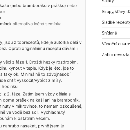
Saláty
kaše (nebo bramboráku v prášku)
nebo
Sirupy, šťávy, 
bor
k
Sladké recept
emínek
alternativa lněná semínka
Snídaně
y, jsou z topreceptů, kde je autorka dělá v
Vánoční cukro
ez. Oproti originálnímu receptu dávám i
Zatím nevozko
y věci z fáze 1. Droždí hezky rozdrobím,
u kynout v teple. Když je léto, jde to
ta taky ok. Minimálně to zdvojnásobí
de chtít vyskočit/vytéct z mísy.
 hodinku.
ci z 2. fáze. Zatím jsem vždy dělala s
 doma prášek na kaši ani na bramborák.
minuty v mikrovlnce, to nemám ozkoušené,
álně ve vodě bez soli. Vychladnutý
rouhám k ostatním věcem.
 nahrubo nasekat, prvně jsem je