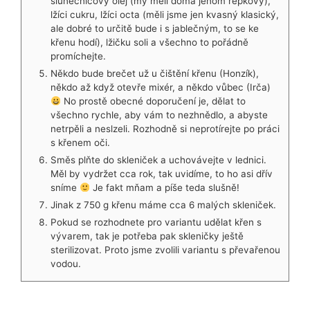
slunečnicový olej (my měli doma jenom řepkový),
lžíci cukru, lžíci octa (měli jsme jen kvasný klasický,
ale dobré to určitě bude i s jablečným, to se ke
křenu hodí), lžičku soli a všechno to pořádně
promíchejte.
Někdo bude brečet už u čištění křenu (Honzík),
někdo až když otevře mixér, a někdo vůbec (Irča)
No prostě obecné doporučení je, dělat to
všechno rychle, aby vám to nezhnědlo, a abyste
netrpěli a neslzeli. Rozhodně si neprotírejte po práci
s křenem oči.
Směs plňte do skleniček a uchovávejte v lednici.
Měl by vydržet cca rok, tak uvidíme, to ho asi dřív
sníme
Je fakt mňam a píše teda slušně!
Jinak z 750 g křenu máme cca 6 malých skleniček.
Pokud se rozhodnete pro variantu udělat křen s
vývarem, tak je potřeba pak skleničky ještě
sterilizovat. Proto jsme zvolili variantu s převařenou
vodou.