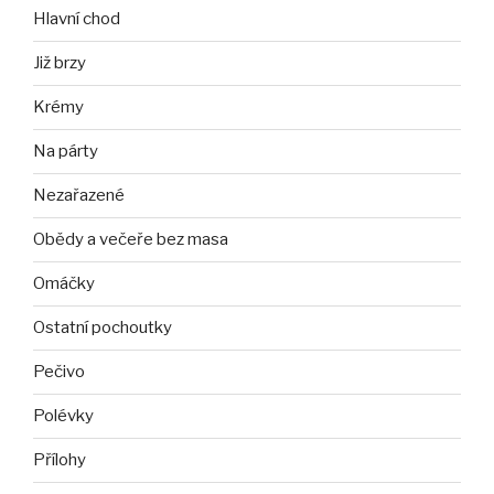
Hlavní chod
Již brzy
Krémy
Na párty
Nezařazené
Obědy a večeře bez masa
Omáčky
Ostatní pochoutky
Pečivo
Polévky
Přílohy