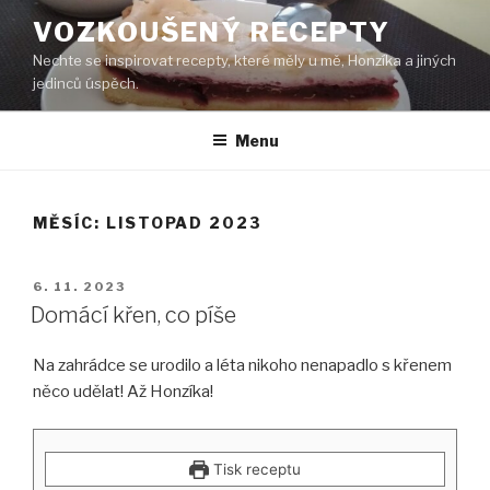
Přejít
VOZKOUŠENÝ RECEPTY
k
Nechte se inspirovat recepty, které měly u mě, Honzíka a jiných
obsahu
jedinců úspěch.
webu
Menu
MĚSÍC:
LISTOPAD 2023
PUBLIKOVÁNO
6. 11. 2023
Domácí křen, co píše
Na zahrádce se urodilo a léta nikoho nenapadlo s křenem
něco udělat! Až Honzíka!
Tisk receptu