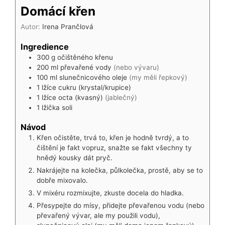
Domácí křen
Autor:
Irena Prančlová
Ingredience
300
g
očištěného křenu
200
ml
převařené vody
(nebo vývaru)
100
ml
slunečnicového oleje
(my měli řepkový)
1
lžíce
cukru (krystal/krupice)
1
lžíce
octa (kvasný)
(jablečný)
1
lžička
soli
Návod
Křen očistěte, trvá to, křen je hodně tvrdý, a to
čištění je fakt vopruz, snažte se fakt všechny ty
hnědý kousky dát pryč.
Nakrájejte na kolečka, půlkolečka, prostě, aby se to
dobře mixovalo.
V mixéru rozmixujte, zkuste docela do hladka.
Přesypejte do mísy, přidejte převařenou vodu (nebo
převařený vývar, ale my použili vodu),