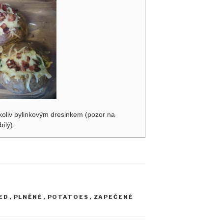
mkoliv bylinkovým dresinkem (pozor na
ílý).
ED
,
PLNĚNÉ
,
POTATOES
,
ZAPEČENÉ