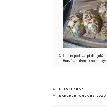
Ideální podávat přelité jaký
Honzíka – dresink nesmí být b
RUBRIKY
HLAVNÍ CHOD
ŠTÍTKY
BAKED
,
BRAMBORY
,
LOAD