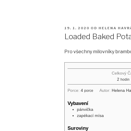
PUBLIKOVÁNO
19. 1. 2020
OD
HELENA HAVR
Loaded Baked Pot
Pro všechny milovníky brambo
Celkový Č
2
hodin
Porce:
4
Autor:
Helena H
porce
Vybavení
pánvička
zapékací mísa
Suroviny