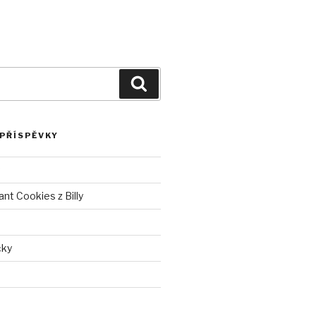
Hledání
 PŘÍSPĚVKY
nt Cookies z Billy
čky