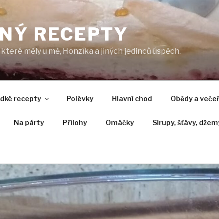
NÝ RECEPTY
které měly u mě, Honzíka a jiných jedinců úspěch.
adké recepty
Polévky
Hlavní chod
Obědy a veče
Na párty
Přílohy
Omáčky
Sirupy, šťávy, džem