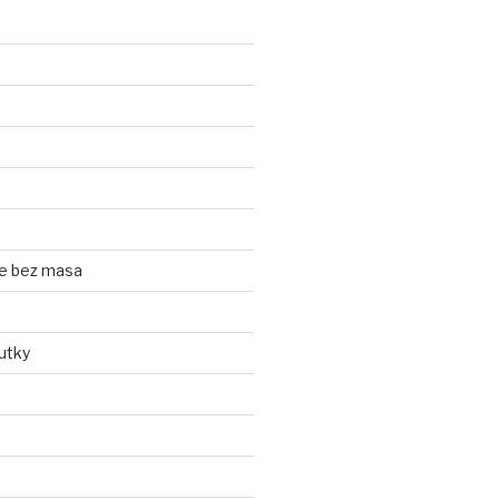
e bez masa
utky