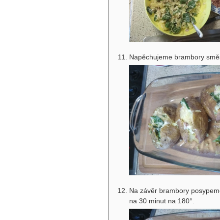
Napěchujeme brambory směsí 
Na závěr brambory posypeme
na 30 minut na 180°.