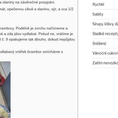
a slaniny na závěrečné posypání.
Rychlé
t, opečenou cibuli a slaninu, sýr, a cca 1/2
Saláty
Sirupy, šťávy, 
rambory. Podélně je zvrchu nařízneme a
Sladké recept
é a zda jdou vydlabat. Pokud ne, vrátíme je
bod č. 9 opakujeme tak dlouho, dokud nepůjdou
Snídaně
ydlabaný vnitřek brambor smícháme s
Vánoční cukro
Zatím nevozko