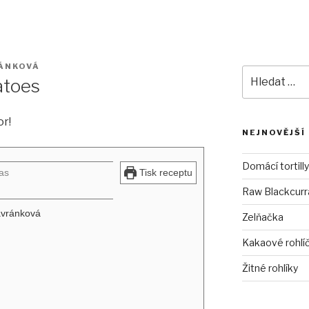
ÁNKOVÁ
Hledat:
atoes
r!
NEJNOVĚJŠÍ
Domácí tortilly
as
Tisk receptu
Raw Blackcurra
avránková
Zelňačka
Kakaové rohlí
Žitné rohlíky