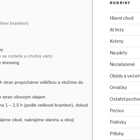
RUBRIKY
Hlavní chod
tření brambor)
Již brzy
Krémy
ny
Na párty
o se rozteče a chutná vám)
v dressing
Nezařazené
Obědy a večeř
stran propícháme vidličkou a vložíme do
Omáčky
 stran olivovým olejem.
Ostatní pocho
 1 – 1,5 h (podle velikosti brambor), dokud
Pečivo
íme cibuli, nakrájíme slaninu a obojí
Polévky
Přílohy