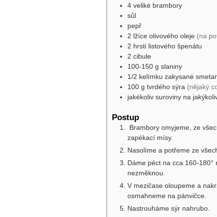
4
veliké brambory
sůl
pepř
2
lžíce
olivového oleje
(na po
2
hrsti
listového špenátu
2
cibule
100-150
g
slaniny
1/2
kelímku
zakysané smeta
100
g
tvrdého sýra
(nějaký c
jakékoliv suroviny na jakýkoli
Postup
Brambory omyjeme, ze všech 
zapékací mísy.
Nasolíme a potřeme ze všech
Dáme péct na cca 160-180° na
nezměknou.
V mezičase oloupeme a nakráj
osmahneme na pánvičce.
Nastrouháme sýr nahrubo.