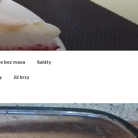
ře bez masa
Saláty
y
Již brzy