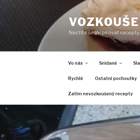
Přejít
k
VOZKOUŠE
obsahu
webu
Nechte se inspirovat recepty, 
Vo nás
Snídaně
Sl
Rychlé
Ostatní pochoutky
Zatím nevozkoušený recepty