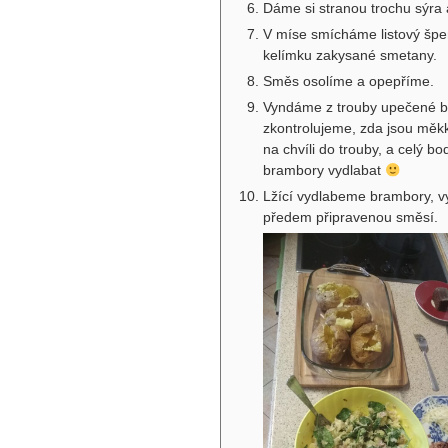
Dáme si stranou trochu sýra 
V míse smícháme listový špená
kelímku zakysané smetany.
Směs osolíme a opepříme.
Vyndáme z trouby upečené b
zkontrolujeme, zda jsou měkk
na chvíli do trouby, a celý 
brambory vydlabat
Lžící vydlabeme brambory, v
předem připravenou směsí.