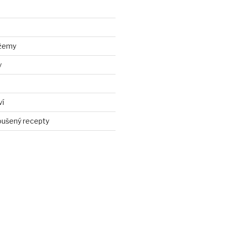
džemy
y
ví
ušený recepty