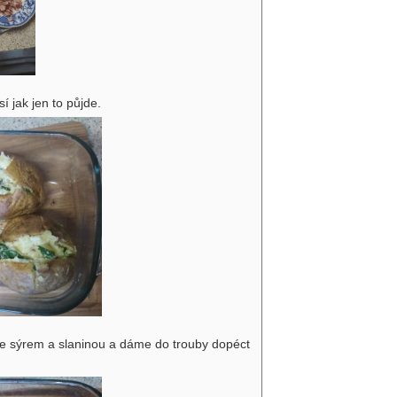
jak jen to půjde.
 sýrem a slaninou a dáme do trouby dopéct