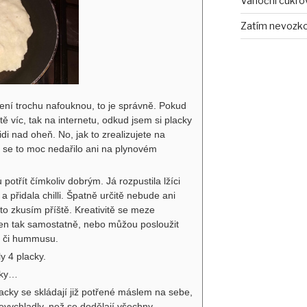
Vánoční cukro
Zatím nevozko
ení trochu nafouknou, to je správně. Pokud
ě víc, tak na internetu, odkud jsem si placky
lidi nad oheň. No, jak to zrealizujete na
 se to moc nedařilo ani na plynovém
potřít čímkoliv dobrým. Já rozpustila lžíci
 přidala chilli. Špatně určitě nebude ani
o zkusím příště. Kreativitě se meze
 jen tak samostatně, nebo můžou posloužit
e či hummusu.
y 4 placky.
iaky…
lacky se skládají již potřené máslem na sebe,
nevychladly, než se dodělají všechny.