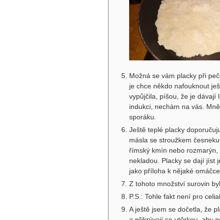
Možná se vám placky při peč
je chce někdo nafouknout ješt
vypůjčila, píšou, že je dávají 
indukci, nechám na vás. Mně
sporáku.
Ještě teplé placky doporučuju 
másla se stroužkem česneku a
římský kmín nebo rozmarýn, t
nekladou. Placky se dají jíst
jako příloha k nějaké omáčc
Z tohoto množství surovin byl
P.S.: Tohle fakt není pro cel
A ještě jsem se dočetla, že p
a přikrývají se utěrkou, aby 