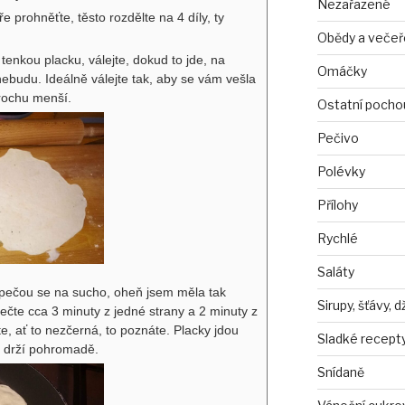
Nezařazené
e prohněťte, těsto rozdělte na 4 díly, ty
Obědy a večeř
tenkou placku, válejte, dokud to jde, na
Omáčky
ebudu. Ideálně válejte tak, aby se vám vešla
trochu menší.
Ostatní pocho
Pečivo
Polévky
Přílohy
Rychlé
Saláty
 pečou se na sucho, oheň jsem měla tak
Sirupy, šťávy, 
ečte cca 3 minuty z jedné strany a 2 minuty z
te, ať to nezčerná, to poznáte. Placky jdou
Sladké recept
y drží pohromadě.
Snídaně