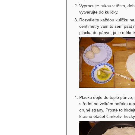
Vypracujte rukou v těsto, dobř
vytvarujte do kuličky.
Rozválejte každou kuličku na 
centimetry vám to sem psát n
placka do pánve, já je měla 
Placku dejte do teplé pánve,
střední na velkém hořáku a p
druhé strany. Prostě to hlídej
krásně otáčet čímkoliv, hezk