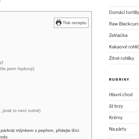
Domácí tortilly
Tisk receptu
Raw Blackcurra
Zelňačka
Kakaové rohlí
Žitné rohlíky
y)
žila jsem řepkový)
RUBRIKY
Hlavní chod
Již brzy
, jinak to není nutné)
Krémy
Na párty
párkrát mlýnkem s pepřem, přidejte lžíci
vody.