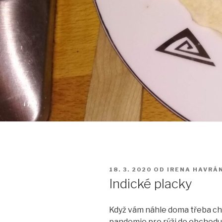
PUBLIKOVÁNO
18. 3. 2020
OD
IRENA HAVRÁ
Indické placky
Když vám náhle doma třeba ch
pandemie pro rýži do obchodu