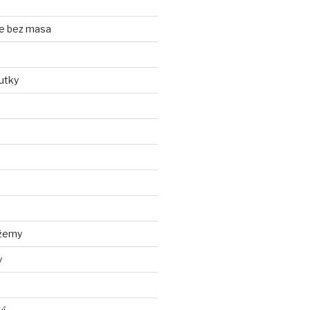
e bez masa
utky
džemy
y