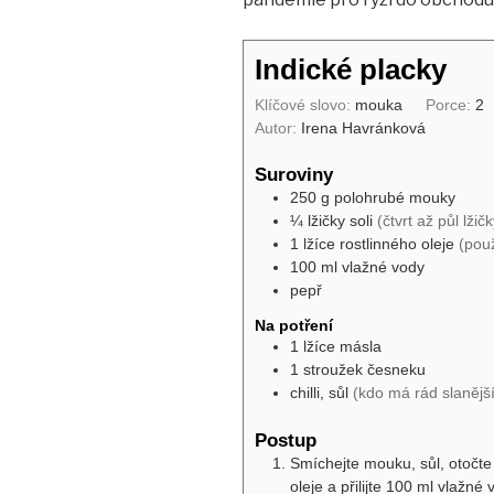
Indické placky
Klíčové slovo:
mouka
Porce:
2
Autor:
Irena Havránková
Suroviny
250
g
polohrubé mouky
¼
lžičky
soli
(čtvrt až půl lžičk
1
lžíce
rostlinného oleje
(pou
100
ml
vlažné vody
pepř
Na potření
1
lžíce
másla
1
stroužek
česneku
chilli, sůl
(kdo má rád slanější
Postup
Smíchejte mouku, sůl, otočte 
oleje a přilijte 100 ml vlažné 