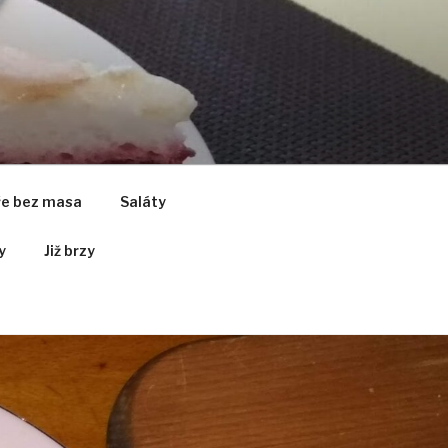
ře bez masa
Saláty
y
Již brzy