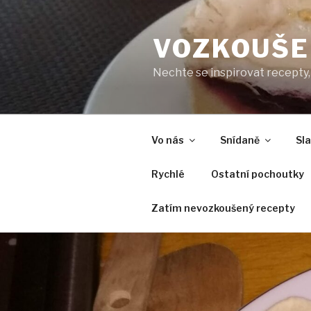
Přejít
k
VOZKOUŠE
obsahu
webu
Nechte se inspirovat recepty, 
Vo nás
Snídaně
Sl
Rychlé
Ostatní pochoutky
Zatím nevozkoušený recepty