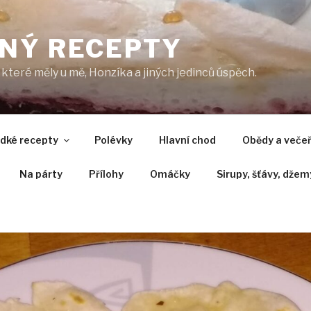
NÝ RECEPTY
které měly u mě, Honzíka a jiných jedinců úspěch.
adké recepty
Polévky
Hlavní chod
Obědy a veče
Na párty
Přílohy
Omáčky
Sirupy, šťávy, džem