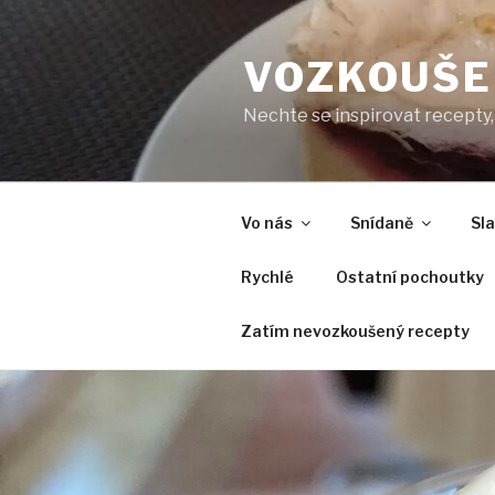
Přejít
k
VOZKOUŠE
obsahu
webu
Nechte se inspirovat recepty, 
Vo nás
Snídaně
Sl
Rychlé
Ostatní pochoutky
Zatím nevozkoušený recepty