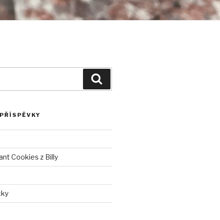
Hledání
 PŘÍSPĚVKY
nt Cookies z Billy
čky