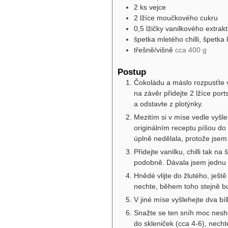
2
ks
vejce
2
lžíce
moučkového cukru
0,5
lžičky
vanilkového extrak
špetka mletého chilli, špet
třešně/višně
cca 400 g
Postup
Čokoládu a máslo rozpusťte v
na závěr přidejte 2 lžíce por
a odstavte z plotýnky.
Mezitím si v míse vedle vyšl
originálním receptu píšou do
úplně nedělala, protože jsem
Přidejte vanilku, chilli tak n
podobně. Dávala jsem jednu 
Hnědé vlijte do žlutého, ještě
nechte, během toho stejně bu
V jiné míse vyšlehejte dva b
Snažte se ten sníh moc nes
do skleniček (cca 4-6), necht