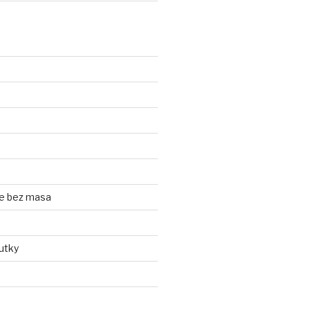
e bez masa
utky