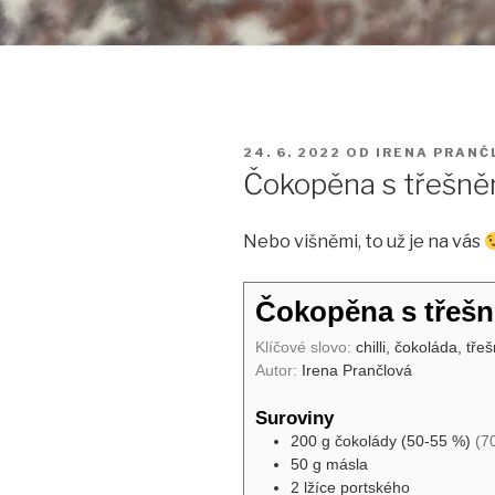
PUBLIKOVÁNO
24. 6. 2022
OD
IRENA PRANČ
Čokopěna s třešně
Nebo višněmi, to už je na vás
Čokopěna s třeš
Klíčové slovo:
chilli, čokoláda, tře
Autor:
Irena Prančlová
Suroviny
200
g
čokolády (50-55 %)
(7
50
g
másla
2
lžíce
portského