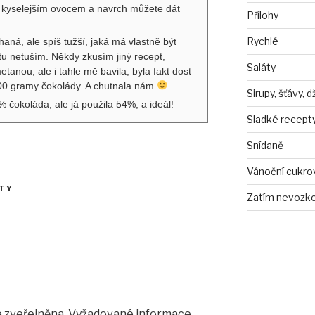
 kyselejším ovocem a navrch můžete dát
Přílohy
Rychlé
ná, ale spíš tužší, jaká má vlastně být
u netuším. Někdy zkusím jiný recept,
Saláty
etanou, ale i tahle mě bavila, byla fakt dost
200 gramy čokolády. A chutnala nám
Sirupy, šťávy, 
 čokoláda, ale já použila 54%, a ideál!
Sladké recept
Snídaně
Vánoční cukro
PTY
Zatím nevozko
 zveřejněna.
Vyžadované informace