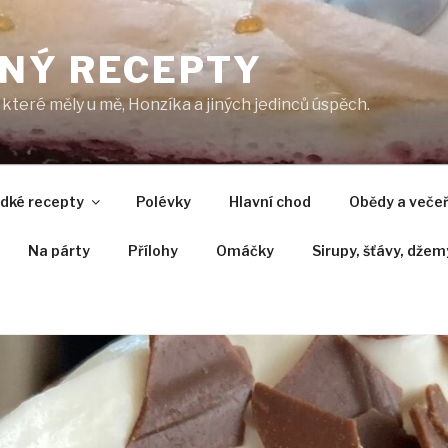
NÝ RECEPTY
které měly u mě, Honzíka a jiných jedinců úspěch.
adké recepty
Polévky
Hlavní chod
Obědy a veče
Na párty
Přílohy
Omáčky
Sirupy, šťávy, džem