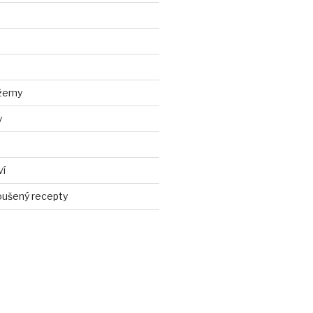
džemy
y
ví
ušený recepty