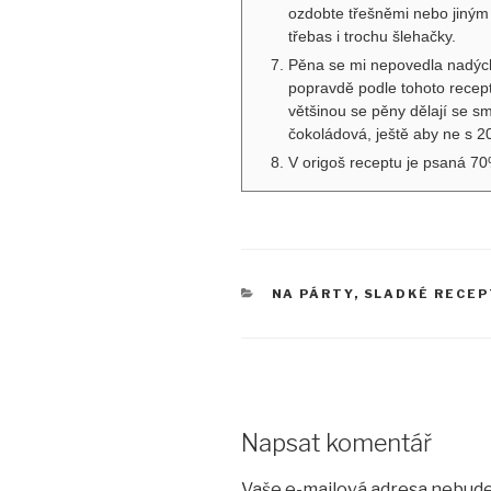
ozdobte třešněmi nebo jiným
třebas i trochu šlehačky.
Pěna se mi nepovedla nadýcha
popravdě podle tohoto recept
většinou se pěny dělají se sm
čokoládová, ještě aby ne s 
V origoš receptu je psaná 70%
RUBRIKY
NA PÁRTY
,
SLADKÉ RECE
Napsat komentář
Vaše e-mailová adresa nebude