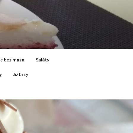
ře bez masa
Saláty
y
Již brzy