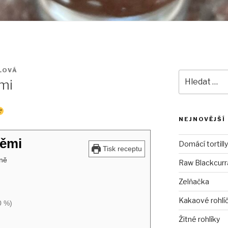
LOVÁ
Hledat:
mi
NEJNOVĚJŠÍ
němi
Domácí tortilly
Tisk receptu
šně
Raw Blackcurra
Zelňačka
Kakaové rohlí
0 %)
Žitné rohlíky