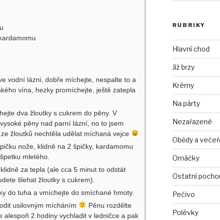
RUBRIKY
tu
ka kardamomu
Hlavní chod
Již brzy
e vodní lázni, dobře míchejte, nespalte to a
Krémy
tského vína, hezky promíchejte, ještě zatepla
Na párty
ehejte dva žloutky s cukrem do pěny. V
Nezařazené
 vysoké pěny nad parní lázní, no to jsem
 ze žloutků nechtěla udělat míchaná vejce
Obědy a večeř
a špičku nože, klidně na 2 špičky, kardamomu
špetku mletého.
Omáčky
 klidně za tepla (ale cca 5 minut to odstát
Ostatní pocho
dete šlehat žloutky s cukrem).
ílky do tuha a vmíchejte do smíchané hmoty.
Pečivo
hodit usilovným mícháním
Pěnu rozdělte
Polévky
e alespoň 2 hodiny vychladit v ledničce a pak