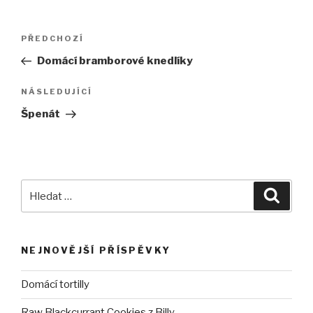
Navigace
PŘEDCHOZÍ
Předchozí
pro
příspěvek
Domácí bramborové knedlíky
příspěvek
NÁSLEDUJÍCÍ
Následující
příspěvek
Špenát
Hledat:
Hledán
NEJNOVĚJŠÍ PŘÍSPĚVKY
Domácí tortilly
Raw Blackcurrant Cookies z Billy