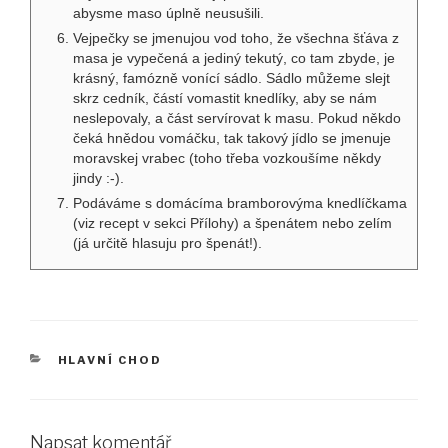
abysme maso úplně neusušili.
Vejpečky se jmenujou vod toho, že všechna šťáva z
masa je vypečená a jediný tekutý, co tam zbyde, je
krásný, famózně vonící sádlo. Sádlo můžeme slejt
skrz cedník, částí vomastit knedlíky, aby se nám
neslepovaly, a část servírovat k masu. Pokud někdo
čeká hnědou vomáčku, tak takový jídlo se jmenuje
moravskej vrabec (toho třeba vozkoušíme někdy
jindy :-).
Podáváme s domácíma bramborovýma knedlíčkama
(viz recept v sekci Přílohy) a špenátem nebo zelím
(já určitě hlasuju pro špenát!).
RUBRIKY
HLAVNÍ CHOD
Napsat komentář