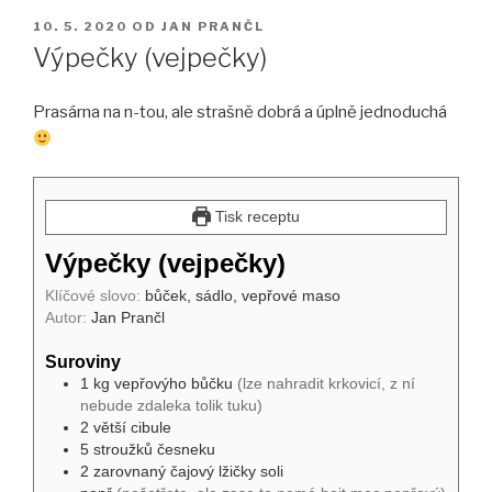
PUBLIKOVÁNO
10. 5. 2020
OD
JAN PRANČL
Výpečky (vejpečky)
Prasárna na n-tou, ale strašně dobrá a úplně jednoduchá
Tisk receptu
Výpečky (vejpečky)
Klíčové slovo:
bůček, sádlo, vepřové maso
Autor:
Jan Prančl
Suroviny
1
kg
vepřovýho bůčku
(lze nahradit krkovicí, z ní
nebude zdaleka tolik tuku)
2
větší
cibule
5
stroužků
česneku
2
zarovnaný čajový lžičky
soli