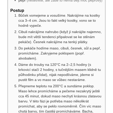
pepř
(nešetřete, ale zase to nemá bejt moc pepřový)
Postup
Bůček vomejeme a vosušíme. Nakrájíme na kostky
cca 3–4 cm. Jsou to fakt velký kostky, vono se to
hodně vypeče.
Cibuli nakrájíme nahrubo (když jí nakrájíte najemno,
bude mít větší tendenci připalovat se ke stěnám
pekáče). Česnek nakrájíme na tenký plátky.
Do pekáče hodíme maso, cibuli, česnek, sůl a pepř,
promícháme. Zakryjeme poklopem (popř.
alvobalem).
Dáme do trouby na 120°C na 2–2,5 hodiny (s
krkovicí stačí 2 hodiny, s tučnějším masem klidně tu
půlhodinku přidat), nijak nepodlíváme, jdeme si
pustit film a vo maso se vůbec nestaráme.
Přepneme teplotu na 200°C a sundáme poklop.
Maso lehce promícháme a pečeme nezakrytý ještě
cca 45 minut, dokud maso nechytí krásnou zlatavou
barvu. V této fázi je potřeba maso několikrát
promíchat, aby se peklo rovnoměrně. Čím víc maso
chytá barvu, tím častěji promícháváme. Bacha,