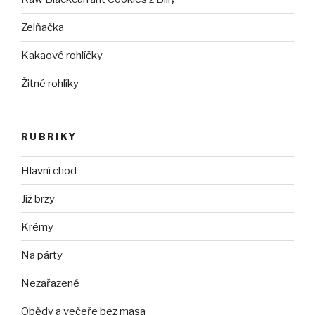
Zelňačka
Kakaové rohlíčky
Žitné rohlíky
RUBRIKY
Hlavní chod
Již brzy
Krémy
Na párty
Nezařazené
Obědy a večeře bez masa