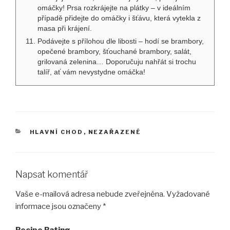
omáčky! Prsa rozkrájejte na plátky – v ideálním
případě přidejte do omáčky i šťávu, která vytekla z
masa při krájení.
Podávejte s přílohou dle libosti – hodí se brambory,
opečené brambory, šťouchané brambory, salát,
grilovaná zelenina… Doporučuju nahřát si trochu
talíř, ať vám nevystydne omáčka!
RUBRIKY
HLAVNÍ CHOD
,
NEZAŘAZENÉ
Napsat komentář
Vaše e-mailová adresa nebude zveřejněna.
Vyžadované
informace jsou označeny
*