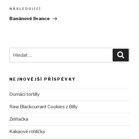
NÁSLEDUJÍCÍ
Následující
příspěvek
Banánové lívance
Hledat:
Hledán
NEJNOVĚJŠÍ PŘÍSPĚVKY
Domácí tortilly
Raw Blackcurrant Cookies z Billy
Zelňačka
Kakaové rohlíčky