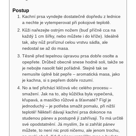
Postup
Kachní prsa vyndejte dostatečně dopředu z lednice
a nechte je vytemperovat při pokojové teplotě.
Kůži nařezejte ostrým nožem (buď příčně cca na
každý 1 cm šířky, nebo můžete i do kříže). Ideálně
tak, aby nůž proříznul celou vrstvu sádla, ale
nedostal se až do masa.
Těsně před tepelnou úpravou prsa dobře osolte a
opepřete. Drůbež obecně snese hodně soli, takže se
je nebojte nasolit fakt pořádně. Stejně tak se
nemusíte úplně bát pepře – aromatická masa, jako
je kachna, si s pepřem dobře rozumí.
No a teď přichází klíčová věc celého procesu –
smažení. Jak na to, aby kůžička byla vypečená,
křupavá, a masíčko růžové a šťavnaté? Fígl je
jednoduchý – je potřeba smažit pomalu, při nižší
teplotě! Někteří dávají kachní prsa dokonce na
studenou pánev a postupně jí zahřívají. To má určitě
své opodstatnění. Já myslím, že si zahřát pánev
můžete, to není nic proti ničemu, ale jenom trochu,