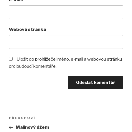
Webová stránka
Uložit do prohlížeče jméno, e-mail a webovou stránku
pro budoucí komentáře.
Navigace
PŘEDCHOZÍ
Předchozí
pro
příspěvek
Malinový džem
příspěvek