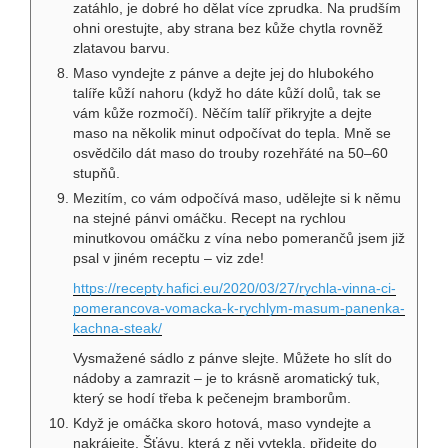
zatáhlo, je dobré ho dělat více zprudka. Na prudším
ohni orestujte, aby strana bez kůže chytla rovněž
zlatavou barvu.
Maso vyndejte z pánve a dejte jej do hlubokého
talíře kůží nahoru (když ho dáte kůží dolů, tak se
vám kůže rozmočí). Něčím talíř přikryjte a dejte
maso na několik minut odpočívat do tepla. Mně se
osvědčilo dát maso do trouby rozehřáté na 50–60
stupňů.
Mezitím, co vám odpočívá maso, udělejte si k němu
na stejné pánvi omáčku. Recept na rychlou
minutkovou omáčku z vína nebo pomerančů jsem již
psal v jiném receptu – viz zde!
https://recepty.hafici.eu/2020/03/27/rychla-vinna-ci-
pomerancova-vomacka-k-rychlym-masum-panenka-
kachna-steak/
Vysmažené sádlo z pánve slejte. Můžete ho slít do
nádoby a zamrazit – je to krásně aromatický tuk,
který se hodí třeba k pečenejm bramborům.
Když je omáčka skoro hotová, maso vyndejte a
nakrájejte. Šťávu, která z něj vytekla, přidejte do