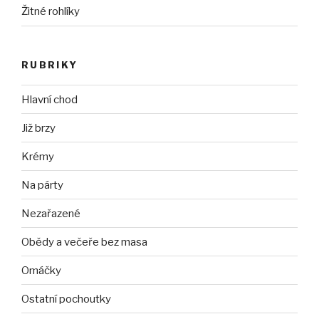
Žitné rohlíky
RUBRIKY
Hlavní chod
Již brzy
Krémy
Na párty
Nezařazené
Obědy a večeře bez masa
Omáčky
Ostatní pochoutky