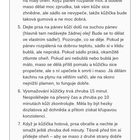
na malý oheň. Když pánev rozpálíte moc a budete
maso dělat moc zprudka, tak vám kůže sice
zhnědne, ale sádlo se nevypeče, takže kůžička bude
taková gumová a ne moc dobrá.
Dejte prsa na pánev kůží dolů na suchou pánev
(hlavně tam nedávejte žádnej olej! Bude se to dělat
ve vlastním sádle!). Pozorujte, co se děje. Pokud je
pánev rozpálená na dobrou teplotu, sádlo si v klidu
bublá, ale neprská. Pokud sádlo prská, okamžitě
ztlumte oheň. Pokud ani nebublá nebo bublá jen
málo, maso se dělá příliš pomalu a kůžičku sice
propečete, ale s ní upečete k smrti i maso. Já dělám
kachnu na plynu na větším vařiči, ale na skoro
nejnižší plamen, to funguje dobře.
Vysmažování kůžičky trvá zhruba 15 minut.
Nespoléhejte na přesný čas a zhruba po 10
minutách kůži zkontrolujte. Měla by být hezky
dozlatova až dohněda a přitom získat křupavou
konzistenci.
Když je kůžička hotová, prsa obraťte a nechte je
smažit ještě zhruba dvě minuty. Těsně před tím si
přidejte oheň – aby se maso z druhé strany dobře