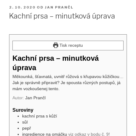
PUBLIKOVÁNO
2. 10. 2020
OD
JAN PRANČL
Kachní prsa – minutková úprava
Tisk receptu
Kachní prsa – minutková
úprava
Měkounká, šťavnatá, uvnitř růžová s křupavou kůžičkou…
Jak je správně připravit? Je spousta různých postupů, já
mám vozkoušenej tento.
Autor:
Jan Prančl
Suroviny
kachní prsa s kůží
sůl
pepř
ingredience na omáčku
viz odkaz v bodu č. 9!