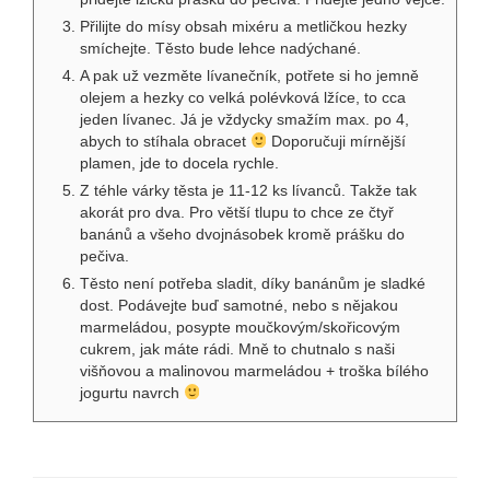
Přilijte do mísy obsah mixéru a metličkou hezky
smíchejte. Těsto bude lehce nadýchané.
A pak už vezměte lívanečník, potřete si ho jemně
olejem a hezky co velká polévková lžíce, to cca
jeden lívanec. Já je vždycky smažím max. po 4,
abych to stíhala obracet
Doporučuji mírnější
plamen, jde to docela rychle.
Z téhle várky těsta je 11-12 ks lívanců. Takže tak
akorát pro dva. Pro větší tlupu to chce ze čtyř
banánů a všeho dvojnásobek kromě prášku do
pečiva.
Těsto není potřeba sladit, díky banánům je sladké
dost. Podávejte buď samotné, nebo s nějakou
marmeládou, posypte moučkovým/skořicovým
cukrem, jak máte rádi. Mně to chutnalo s naši
višňovou a malinovou marmeládou + troška bílého
jogurtu navrch