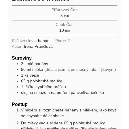
Přípravný Čas
5
min
Cook Čas
10
min
Klíčové slovo:
banán
Porce:
2
Autor:
Irena Prančlová
Suroviny
2
zralé
banány
50
ml
mléka
(dělala jsem s polotučný, ale i rýžovým)
1
ks
vejce
65
g
polohrubé mouky
1
lžička
kypřícího prášku
olej na smažení na potření pánve/lívanečníku
Postup
V mixéru si rozmíchejte banány s mlékem, jako když
se chystáte dělat shake.
Do misky vedle si dejte 65 g polohrubé mouky,
přidejte lžičku prášku do pečiva. Přidejte jedno vejce.