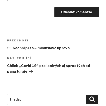
Navigace
PŘEDCHOZÍ
Předchozí
pro
příspěvek
Kachní prsa – minutková úprava
příspěvek
NÁSLEDUJÍCÍ
Následující
příspěvek
Chlieb „Covid 19“ pre lenivých aj sprostých od
pana Juraje
Hledat:
Hledán