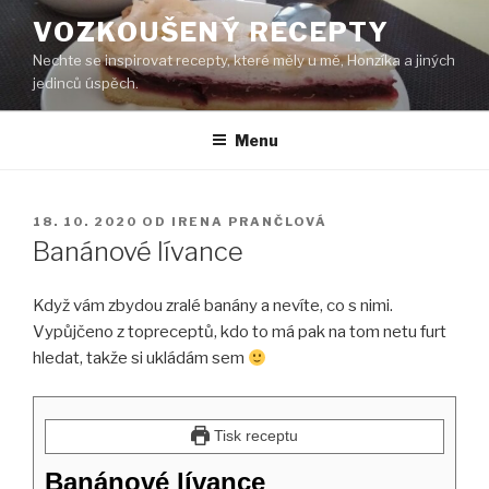
Přejít
VOZKOUŠENÝ RECEPTY
k
Nechte se inspirovat recepty, které měly u mě, Honzíka a jiných
obsahu
jedinců úspěch.
webu
Menu
PUBLIKOVÁNO
18. 10. 2020
OD
IRENA PRANČLOVÁ
Banánové lívance
Když vám zbydou zralé banány a nevíte, co s nimi.
Vypůjčeno z topreceptů, kdo to má pak na tom netu furt
hledat, takže si ukládám sem
Tisk receptu
Banánové lívance