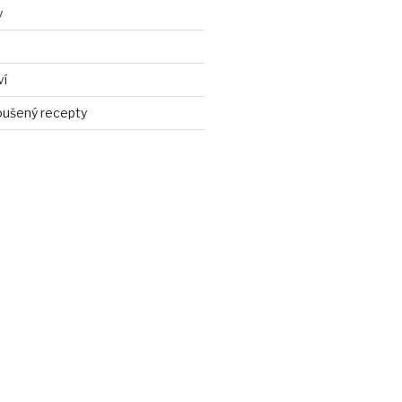
y
ví
ušený recepty