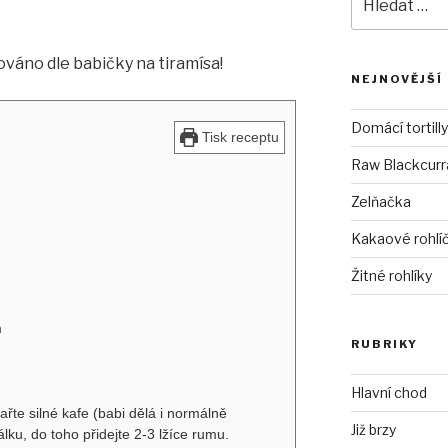
váno dle babičky na tiramísa!
NEJNOVĚJŠÍ
Domácí tortilly
Tisk receptu
Raw Blackcurra
Zelňačka
Kakaové rohlí
Žitné rohlíky
m
RUBRIKY
Hlavní chod
řte silné kafe (babi dělá i normálně
Již brzy
álku, do toho přidejte 2-3 lžíce rumu.