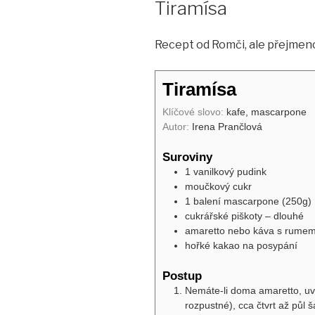
Tiramísa
Recept od Romči, ale přejmeno
Tiramísa
Klíčové slovo:
kafe, mascarpone
Autor:
Irena Prančlová
Suroviny
1
vanilkový
pudink
moučkový cukr
1
balení
mascarpone (250g)
cukrářské piškoty – dlouhé
amaretto nebo káva s rume
hořké kakao na posypání
Postup
Nemáte-li doma amaretto, uva
rozpustné), cca čtvrt až půl š