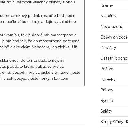
byste do ní namočili všechny piškoty z obou
Krémy
jeden vanilkový pudink (oslaďte buď podle
Na párty
e moučkového cukru), a dejte vychladit do
Nezařazené
t tiramísu, tak je dobré mít mascarpone a
Obědy a večeř
ka je smíchá tak, že do mascarpone postupně
málně elektrickým šlehačem, jen zlehka. Už
Omáčky
Ostatní pocho
kleněnou, do té naskládáte nejdřív
tů, pak dáte krém, pak zase vrstva
Pečivo
rému, poslední vrstva piškotů a navrch ještě
li vršek posypat ještě hořkým kakaem.
Polévky
Přílohy
Rychlé
Saláty
Sirupy, šťávy, 