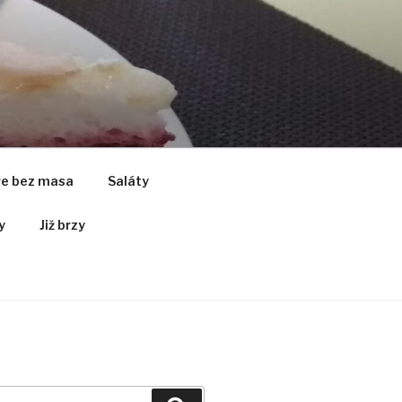
ře bez masa
Saláty
y
Již brzy