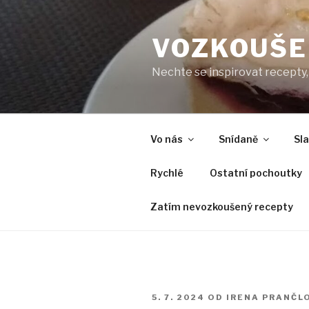
Přejít
k
VOZKOUŠE
obsahu
webu
Nechte se inspirovat recepty, 
Vo nás
Snídaně
Sl
Rychlé
Ostatní pochoutky
Zatím nevozkoušený recepty
PUBLIKOVÁNO
5. 7. 2024
OD
IRENA PRANČL