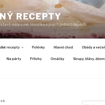
NÝ RECEPTY
které měly u mě, Honzíka a jiných jedinců úspěch.
adké recepty
Polévky
Hlavní chod
Obědy a veče
Na párty
Přílohy
Omáčky
Sirupy, šťávy, džem
OVÁ
Hledat: