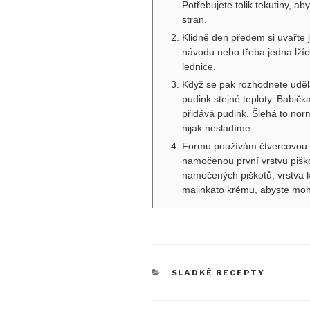
Potřebujete tolik tekutiny, a
stran.
Klidně den předem si uvařte 
návodu nebo třeba jedna lžíc
lednice.
Když se pak rozhodnete uděla
pudink stejné teploty. Babič
přidává pudink. Šlehá to nor
nijak nesladíme.
Formu používám čtvercovou s
namočenou první vrstvu piško
namočených piškotů, vrstva k
malinkato krému, abyste moh
RUBRIKY
SLADKÉ RECEPTY