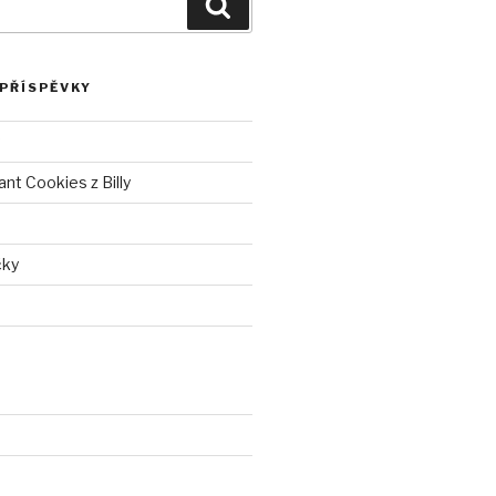
Hledání
 PŘÍSPĚVKY
nt Cookies z Billy
čky