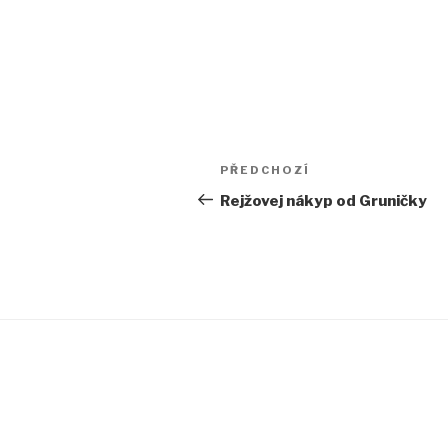
Navigace
PŘEDCHOZÍ
Předchozí
pro
příspěvek
Rejžovej nákyp od Gruničky
příspěvek