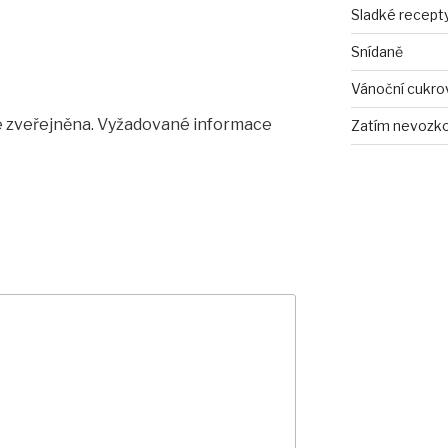
Sladké recept
Snídaně
Vánoční cukro
 zveřejněna.
Vyžadované informace
Zatím nevozko