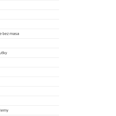
e bez masa
utky
džemy